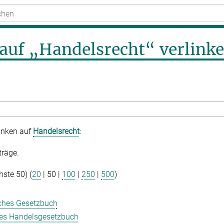
e auf „Handelsrecht“ verlink
linken auf
Handelsrecht
:
träge.
hste 50
) (
20
|
50
|
100
|
250
|
500
)
iches Gesetzbuch
es Handelsgesetzbuch