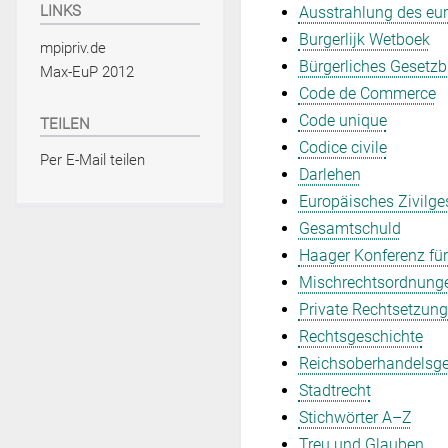
LINKS
Ausstrahlung des eur
Burgerlijk Wetboek
mpipriv.de
Bürgerliches Gesetz
Max-EuP 2012
Code de Commerce
Code unique
TEILEN
Codice civile
Per E-Mail teilen
Darlehen
Europäisches Zivilg
Gesamtschuld
Haager Konferenz für
Mischrechtsordnung
Private Rechtsetzun
Rechtsgeschichte
Reichsoberhandelsger
Stadtrecht
Stichwörter A–Z
Treu und Glauben