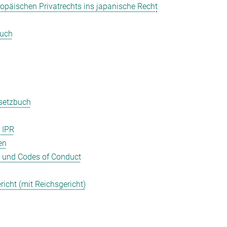
opäischen Privatrechts ins japanische Recht
buch
esetzbuch
 IPR
en
g und Codes of Conduct
icht (mit Reichsgericht)