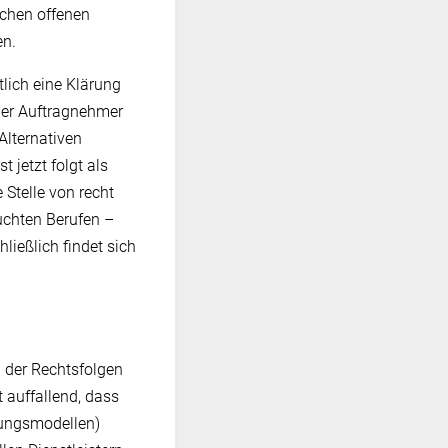
ichen offenen
en.
tlich eine Klärung
 der Auftragnehmer
Alternativen
 jetzt folgt als
Stelle von recht
suchten Berufen –
ließlich findet sich
u der Rechtsfolgen
t auffallend, dass
tungsmodellen)