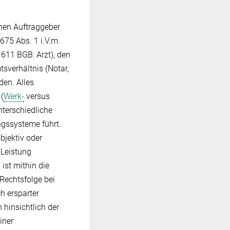
chen Auftraggeber
75 Abs. 1 i.V.m.
 611 BGB: Arzt), den
sverhältnis (Notar,
den. Alles
(
Werk-
versus
unterschiedliche
ngssysteme führt.
bjektiv oder
 Leistung
 ist mithin die
 Rechtsfolge bei
h ersparter
hinsichtlich der
iner