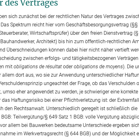
r des Vertrages
en sich zunächst bei der rechtlichen Natur des Vertrages zwis
Das Spektrum reicht hier vom Geschäftsbesorgungsvertrag (§§ 6
euerberater, Wirtschaftsprüfer) über den freien Dienstvertrag (§
Bauhandwerker, Architekt) bis hin zum öffentlich-rechtlichen Amt
d Überschneidungen können dabei hier nicht näher vertieft wer
rscheidung zwischen erfolgs- und tätigkeitsbezogenen Verträgen 
en mit
obligations de résultat
oder
obligations de moyens
). Die 
r allem dort aus, wo sie zur Anwendung unterschiedlicher Haftu
Verschuldensprinzip ungeachtet der Frage, ob das Verschulden o
st, umso eher angewendet zu werden, je schwieriger eine korrekte
das Haftungsrisiko bei einer Pflichtverletzung ist: der Extremfall
 den Rechtsanwalt. Unterschiedlich geregelt ist schließlich die
BGB: Teilvergütung/§ 649 Satz 1 BGB: volle Vergütung abzüglic
vor allem bei Bauwerken bedeutsame Unterschiede ergeben sich 
bnahme im Werkvertragsrecht (§ 644 BGB) und der Möglichkeit e