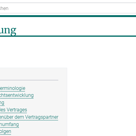
tung
erminologie
chtsentwicklung
ng
des Vertrages
genüber dem Vertragspartner
tenumfang
olgen