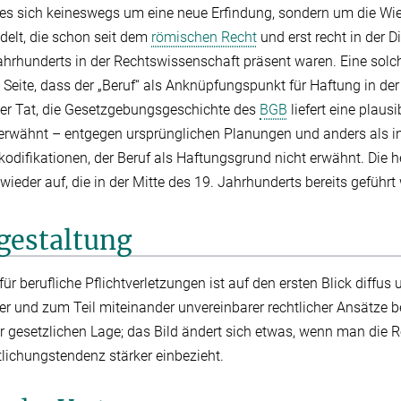
s es sich keineswegs um eine neue Erfindung, sondern um die W
elt, die schon seit dem
römischen Recht
und erst recht in der 
ahrhunderts in der Rechtswissenschaft präsent waren. Eine sol
 Seite, dass der „Beruf“ als Anknüpfungspunkt für Haftung in de
der Tat, die Gesetzgebungsgeschichte des
BGB
liefert eine plaus
 erwähnt – entgegen ursprünglichen Planungen und anders als in
kodifikationen, der Beruf als Haftungsgrund nicht erwähnt. Die 
 wieder auf, die in der Mitte des 19. Jahrhunderts bereits geführt
sgestaltung
r berufliche Pflichtverletzungen ist auf den ersten Blick diffus
r und zum Teil miteinander unvereinbarer rechtlicher Ansätze bes
der gesetzlichen Lage; das Bild ändert sich etwas, wenn man die
tlichungstendenz stärker einbezieht.