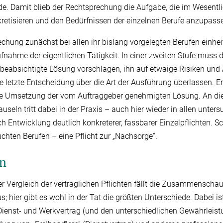
. Damit blieb der Rechtsprechung die Aufgabe, die im Wesentl
etisieren und den Bedürfnissen der einzelnen Berufe anzupass
echung zunächst bei allen ihr bislang vorgelegten Berufen einhei
fnahme der eigentlichen Tätigkeit. In einer zweiten Stufe muss
beabsichtigte Lösung vorschlagen, ihn auf etwaige Risiken und 
e letzte Entscheidung über die Art der Ausführung überlassen. Erst
die Umsetzung der vom Auftraggeber genehmigten Lösung. An die 
useln tritt dabei in der Praxis – auch hier wieder in allen unter
h Entwicklung deutlich konkreterer, fassbarer Einzelpflichten. Sch
uchten Berufen – eine Pflicht zur „Nachsorge“.
en
der Vergleich der vertraglichen Pflichten fällt die Zusammenscha
us; hier gibt es wohl in der Tat die größten Unterschiede. Dabei is
 Dienst- und Werkvertrag (und den unterschiedlichen Gewährleis