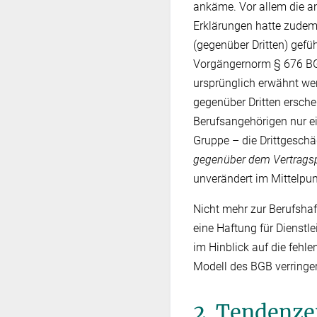
ankäme. Vor allem die an
Erklärungen hatte zudem
(gegenüber Dritten) gefüh
Vorgängernorm § 676 BGB
ursprünglich erwähnt wer
gegenüber Dritten ersche
Berufsangehörigen nur e
Gruppe – die Drittgeschä
gegenüber dem Vertragsp
unverändert im Mittelpun
Nicht mehr zur Berufshaf
eine Haftung für Dienst
im Hinblick auf die fehl
Modell des BGB verringer
2. Tendenze