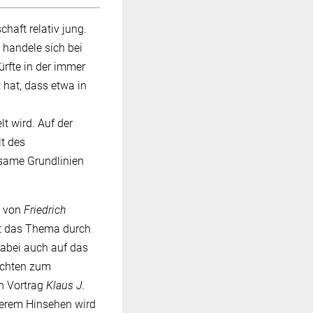
haft relativ jung.
 handele sich bei
ürfte in der immer
 hat, dass etwa in
t wird. Auf der
lt des
nsame Grundlinien
g von
Friedrich
at das Thema durch
dabei auch auf das
achten zum
en Vortrag
Klaus J.
äherem Hinsehen wird