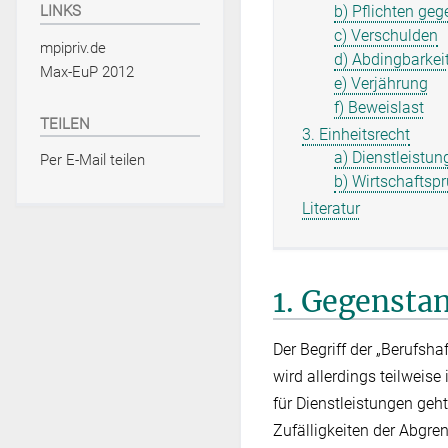
b) Pflichten geg
LINKS
c) Verschulden
mpipriv.de
d) Abdingbarkei
Max-EuP 2012
e) Verjährung
f) Beweislast
TEILEN
3. Einheitsrecht
a) Dienstleistu
Per E-Mail teilen
b) Wirtschaftsp
Literatur
1. Gegensta
Der Begriff der „Berufsh
wird allerdings teilweise
für Dienstleistungen geht
Zufälligkeiten der Abgre