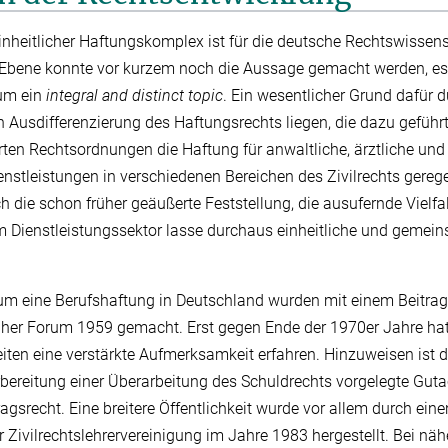
inheitlicher Haftungskomplex ist für die deutsche Rechtswissensc
r Ebene konnte vor kurzem noch die Aussage gemacht werden, es
 um ein
integral and distinct topic
. Ein wesentlicher Grund dafür d
n Ausdifferenzierung des Haftungsrechts liegen, die dazu geführt
erten Rechtsordnungen die Haftung für anwaltliche, ärztliche und
stleistungen in verschiedenen Bereichen des Zivilrechts geregel
h die schon früher geäußerte Feststellung, die ausufernde Vielfa
m Dienstleistungssektor lasse durchaus einheitliche und gemei
um eine Berufshaftung in Deutschland wurden mit einem Beitra
her Forum 1959 gemacht. Erst gegen Ende der 1970er Jahre h
iten eine verstärkte Aufmerksamkeit erfahren. Hinzuweisen ist 
bereitung einer Überarbeitung des Schuldrechts vorgelegte Gut
agsrecht. Eine breitere Öffentlichkeit wurde vor allem durch ein
 Zivilrechtslehrervereinigung im Jahre 1983 hergestellt. Bei n