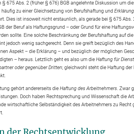
 § 675 Abs. 2 (früher § 676) BGB angelehnte Diskussion um die
 häufig zu einer Gleichsetzung von Berufshaftung und
Erklärun
rt. Dies ist insoweit nicht erstaunlich, als gerade bei § 675 Abs.
 der Beruf als Haftungsgrund – oder Grund für eine Haftungsv
den sollte. Eine solche Beschränkung der Berufshaftung auf di
int jedoch wenig sachgerecht. Denn sie greift bezüglich des Ha
inen Aspekt – die Erklärung – und bezüglich der möglichen Gesc
digten – heraus. Letztlich geht es also um die
Haftung für Diens
artner oder gegenüber Dritten
; gleichwohl steht die Haftung der 
kt.
tung gehört andererseits die
Haftung des Arbeitnehmers
. Zwar 
leistungen. Doch haben Rechtsprechung und Wissenschaft die A
ende wirtschaftliche Selbständigkeit des Arbeitnehmers zu Rech
t.
n der Rechtsentwicklung