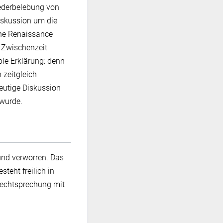
iederbelebung von
Diskussion um die
che Renaissance
r Zwischenzeit
ible Erklärung: denn
 zeitgleich
heutige Diskussion
 wurde.
 und verworren. Das
teht freilich in
 Rechtsprechung mit