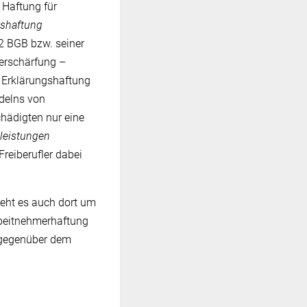
 Haftung für
gshaftung
 2 BGB bzw. seiner
erschärfung –
e Erklärungshaftung
ndelns von
hädigten nur eine
tleistungen
Freiberufler dabei
geht es auch dort um
rbeitnehmerhaftung
t gegenüber dem