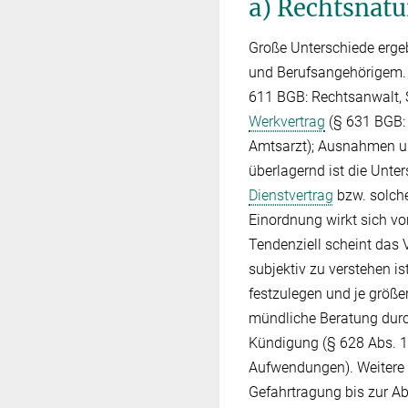
a) Rechtsnatu
Große Unterschiede ergeb
und Berufsangehörigem. 
611 BGB: Rechtsanwalt, St
Werkvertrag
(§ 631 BGB: 
Amtsarzt); Ausnahmen un
überlagernd ist die Unte
Dienstvertrag
bzw. solch
Einordnung wirkt sich vo
Tendenziell scheint das 
subjektiv zu verstehen i
festzulegen und je größer 
mündliche Beratung durch
Kündigung (§ 628 Abs. 1 
Aufwendungen). Weitere 
Gefahrtragung bis zur A