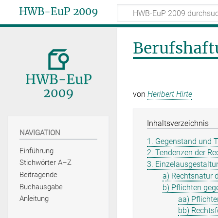
HWB-EuP 2009
Berufshaf
von
Heribert Hirte
Inhaltsverzeichnis
NAVIGATION
1. Gegenstand und T
Einführung
2. Tendenzen der Re
Stichwörter A–Z
3. Einzelausgestaltu
Beitragende
a) Rechtsnatur 
Buchausgabe
b) Pflichten ge
Anleitung
aa) Pflich
bb) Rechtsf