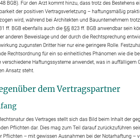
48 BGB). Für den Arzt kommt hinzu, dass trotz des Bestehens ei
rkeit der positiven Vertragsverletzung – haftungsmäßig prakti
ezogen wird, während bei Architekten und Bauunternehmern trotz
1 ff. BGB ebenfalls auch die §§ 823 ff. BGB anwendbar sein kön
der anderen Beweislage und der durch die Rechtsprechung entwi
irkung zugunsten Dritter hier nur eine geringere Rolle. Festzuha
nde Rechtsordnung für ein so einheitliches Phänomen wie die be
e verschiedene Haftungssysteme anwendet, was in auffälligem
en Ansatz steht.
gegenüber dem Vertragspartner
mfang
Rechtsnatur des Vertrages stellt sich das Bild beim Inhalt der 
den Pflichten dar. Dies mag zum Teil darauf zurückzuführen sei
der Pflichten – mit gewissen Ausnahmen bei der Notarhaftung –