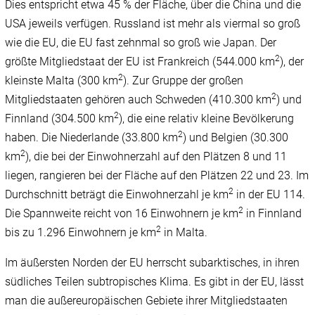
Dies entspricht etwa 45 % der Fläche, über die China und die
USA jeweils verfügen. Russland ist mehr als viermal so groß
wie die EU, die EU fast zehnmal so groß wie Japan. Der
2
größte Mitgliedstaat der EU ist Frankreich (544.000 km
), der
2
kleinste Malta (300 km
). Zur Gruppe der großen
2
Mitgliedstaaten gehören auch Schweden (410.300 km
) und
2
Finnland (304.500 km
), die eine relativ kleine Bevölkerung
2
haben. Die Niederlande (33.800 km
) und Belgien (30.300
2
km
), die bei der Einwohnerzahl auf den Plätzen 8 und 11
liegen, rangieren bei der Fläche auf den Plätzen 22 und 23. Im
2
Durchschnitt beträgt die Einwohnerzahl je km
in der EU 114.
2
Die Spannweite reicht von 16 Einwohnern je km
in Finnland
2
bis zu 1.296 Einwohnern je km
in Malta.
Im äußersten Norden der EU herrscht subarktisches, in ihren
südliches Teilen subtropisches Klima. Es gibt in der EU, lässt
man die außereuropäischen Gebiete ihrer Mitgliedstaaten