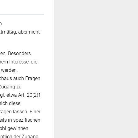
n
ktmäßig, aber nicht
gen. Besonders
em Interesse, die
t werden.
urchaus auch Fragen
 Zugang zu
l. etwa Art. 20(2)1
sich diese
ragen lassen. Einer
ils in spezifischen
wohl gewinnen
ntlich der Zugang