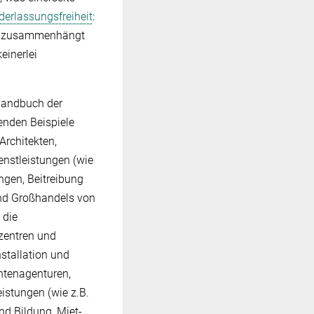
derlassungsfreiheit
:
ten zusammenhängt
einerlei
 Handbuch der
enden Beispiele
Architekten,
nstleistungen (wie
gen, Beitreibung
und Großhandels von
 die
tzentren und
stallation und
htenagenturen,
stungen (wie z.B.
nd Bildung, Miet-