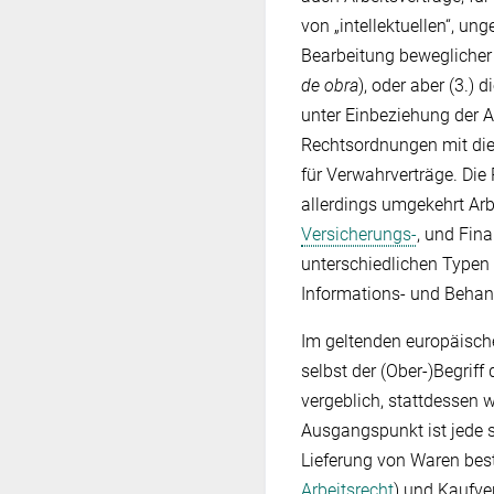
von „intellektuellen“, un
Bearbeitung beweglicher
de obra
), oder aber (3.) 
unter Einbeziehung der Ar
Rechtsordnungen mit die
für Verwahrverträge. Die
allerdings umgekehrt Arb
Versicherungs-
, und Fin
unterschiedlichen Typen 
Informations- und Behand
Im geltenden europäischen
selbst der (Ober‑)Begriff
vergeblich, stattdessen w
Ausgangspunkt ist jede s
Lieferung von Waren best
Arbeitsrecht
) und Kaufver