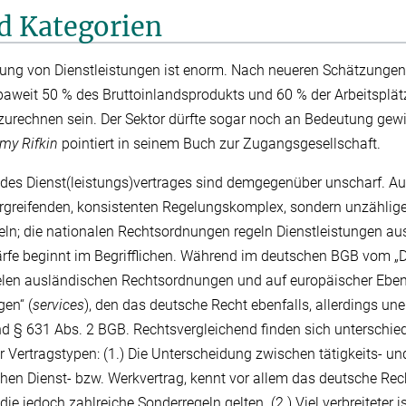
nd Kategorien
ng von Dienstleistungen ist enorm. Nach neueren Schätzungen
aweit 50 % des Bruttoinlandsprodukts und 60 % der Arbeitsplä
zurechnen sein. Der Sektor dürfte sogar noch an Bedeutung gewin
my Rifkin
pointiert in seinem Buch zur Zugangsgesellschaft.
 des Dienst(leistungs)vertrages sind demgegenüber unscharf. Au
ergreifenden, konsistenten Regelungskomplex, sondern unzählig
eln; die nationalen Rechtsordnungen regeln Dienstleistungen a
ärfe beginnt im Begrifflichen. Während im deutschen BGB vom „D
 vielen ausländischen Rechtsordnungen und auf europäischer Eben
gen“ (
services
), den das deutsche Recht ebenfalls, allerdings une
nd § 631 Abs. 2 BGB. Rechtsvergleichend finden sich unterschi
 Vertragstypen: (1.) Die Unterscheidung zwischen tätigkeits- u
chen Dienst- bzw. Werkvertrag, kennt vor allem das deutsche Rech
die jedoch zahlreiche Sonderregeln gelten. (2.) Viel verbreiteter i