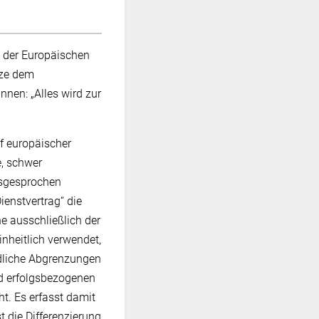
 der Europäischen
tze dem
nen: „Alles wird zur
f europäischer
e, schwer
usgesprochen
ienstvertrag“ die
e ausschließlich der
inheitlich verwendet,
edliche Abgrenzungen
nd erfolgsbezogenen
t. Es erfasst damit
st die Differenzierung