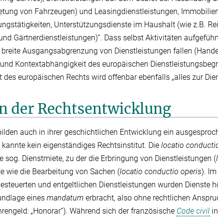
ietung von Fahrzeugen) und Leasingdienstleistungen, Immobilien
fungstätigkeiten, Unterstützungsdienste im Haushalt (wie z.B. Re
nd Gärtnerdienstleistungen)“. Dass selbst Aktivitäten aufgeführt
 breite Ausgangsabgrenzung von Dienstleistungen fallen (Handel)
 und Kontextabhängigkeit des europäischen Dienstleistungsbegri
t des europäischen Rechts wird offenbar ebenfalls „alles zur Dien
n der Rechtsentwicklung
bilden auch in ihrer geschichtlichen Entwicklung ein ausgesproc
 kannte kein eigenständiges Rechtsinstitut. Die
locatio conducti
e sog. Dienstmiete, zu der die Erbringung von Dienstleistungen (
te wie die Bearbeitung von Sachen (
locatio conductio operis
). I
esteuerten und entgeltlichen Dienstleistungen wurden Dienste h
rundlage eines
mandatum
erbracht, also ohne rechtlichen Anspru
rengeld: „Honorar“). Während sich der französische
Code civil
in