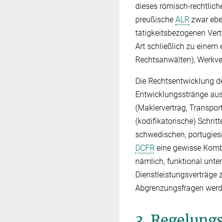
dieses römisch-rechtlich
preußische
ALR
zwar eben
tätigkeitsbezogenen Vert
Art schließlich zu einem
Rechtsanwälten), Werkver
Die Rechtsentwicklung de
Entwicklungsstränge aus.
(Maklervertrag, Transport
(kodifikatorische) Schri
schwedischen, portugies
DCFR
eine gewisse Kombi
nämlich, funktional unt
Dienstleistungsverträge
Abgrenzungsfragen werden
3. Regelung