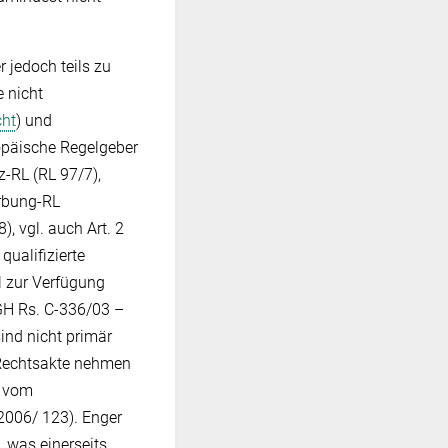
r jedoch teils zu
e nicht
cht
) und
ropäische Regelgeber
z-RL (RL 97/7),
erbung-RL
, vgl. auch Art. 2
qualifizierte
l zur Verfügung
uGH Rs. C-336/03 –
sind nicht primär
 Rechtsakte nehmen
h vom
 2006/ 123). Enger
), was einerseits