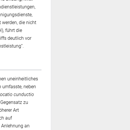
dienstleistungen,
inigungsdienste,
 werden, die nicht
, führt die
ffs deutlich vor
stleistung“.
hen uneinheitliches
o
umfasste, neben
locatio cunductio
m Gegensatz zu
öherer Art
ch auf
 Anlehnung an