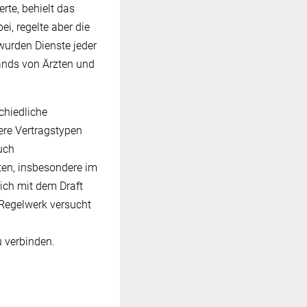
rte, behielt das
i, regelte aber die
wurden Dienste jeder
tands von Ärzten und
chiedliche
lere Vertragstypen
uch
ten, insbesondere im
ich mit dem Draft
Regelwerk versucht
 verbinden.