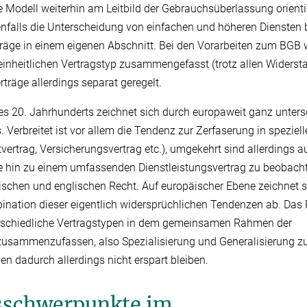
e Modell weiterhin am Leitbild der Gebrauchsüberlassung orientie
falls die Unterscheidung von einfachen und höheren Diensten be
räge in einem eigenen Abschnitt. Bei den Vorarbeiten zum BGB 
 einheitlichen Vertragstyp zusammengefasst (trotz allen Widers
träge allerdings separat geregelt.
s 20. Jahrhunderts zeichnet sich durch europaweit ganz unters
 Verbreitet ist vor allem die Tendenz zur Zerfaserung in speziel
vertrag, Versicherungsvertrag etc.), umgekehrt sind allerdings a
tte hin zu einem umfassenden Dienstleistungsvertrag zu beobach
ischen und englischen Recht. Auf europäischer Ebene zeichnet s
nation dieser eigentlich widersprüchlichen Tendenzen ab. Das 
erschiedliche Vertragstypen in dem gemeinsamen Rahmen der
 zusammenzufassen, also Spezialisierung und Generalisierung zu
 dadurch allerdings nicht erspart bleiben.
sschwerpunkte im