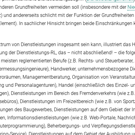
deren Grundfreiheiten vermeiden soll (insbesondere mit der
Nie
z) und andererseits schlicht mit der Funktion der Grundfreihei
lement). In sachlicher Hinsicht bringen beide Einschränkungen k
rum von Dienstleistungen insgesamt sein kann, illustriert das
 der Dienstleistungs-RL, das – nicht abschließend! – die folg
r meisten reglementierten Berufe (z.B. Rechts- und Steuerberater, 
 Vermessungsingenieure), Handwerker, unternehmensbezogene Die
üroräumen, Managementberatung, Organisation von Veranstaltun
g und Personalagenturen), Handel (einschließlich des Einzel- 
gen), Dienstleistungen im Bereich des Fremdenverkehrs (wie z.B.
sebüros), Dienstleistungen im Freizeitbereich (wie z.B. von Spor
istungen des Baugewerbes, Dienstleistungen auf dem Gebiet der In
n, Informationsdienstleistungen (wie z.B. Web-Portale, Nachric
erprogrammierung), Beherbergungs- und Verpflegungsdienstlei
ering-Service), Dienstleistungen auf dem Gebiet der Ausbildung u