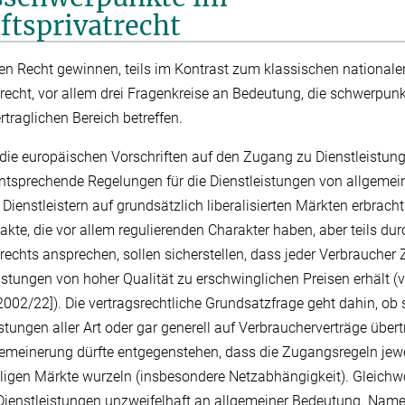
tsprivatrecht
en Recht gewinnen, teils im Kontrast zum klassischen nationale
srecht, vor allem drei Fragenkreise an Bedeutung, die schwerpun
rtraglichen Bereich betreffen.
 die europäischen Vorschriften auf den Zugang zu Dienstleistun
ntsprechende Regelungen für die Dienstleistungen von allgemein
ienstleistern auf grundsätzlich liberalisierten Märkten erbrach
akte, die vor allem regulierenden Charakter haben, aber teils d
rechts ansprechen, sollen sicherstellen, dass jeder Verbraucher
stungen von hoher Qualität zu erschwinglichen Preisen erhält (vg
2002/22]). Die vertragsrechtliche Grundsatzfrage geht dahin, ob 
tungen aller Art oder gar generell auf Verbraucherverträge übert
emeinerung dürfte entgegenstehen, dass die Zugangsregeln jewe
iligen Märkte wurzeln (insbesondere Netzabhängigkeit). Gleich
ienstleistungen unzweifelhaft an allgemeiner Bedeutung. Name