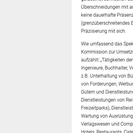
Überschneidungen mit an
keine dauerhafte Präsen
(grenzüberschreitendes E
Präzisierung mit sich.
Wie umfassend das Spekt
Kommission zur Umsetzung
aufzählt: „Tätigkeiten de
Ingenieure, Buchhalter,
z.B. Unterhaltung von B
von Forderungen, Werbun
Gütern und Dienstleistun
Dienstleistungen von Rei
Freizeitparks), Dienstle
Wartung von Ausrüstunge
Verlagswesen und Comput
Hotels, Restaurants, Cat