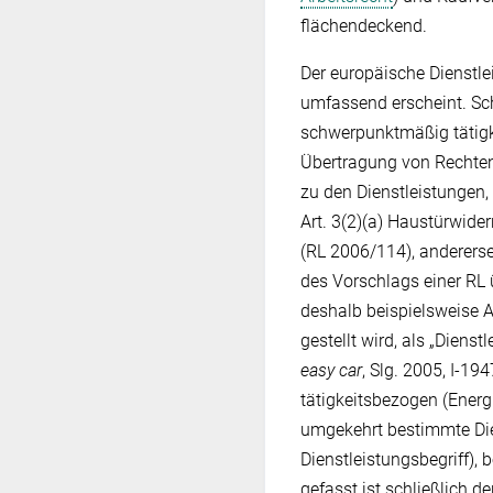
flächendeckend.
Der europäische Dienstlei
umfassend erscheint. Sch
schwerpunktmäßig tätigk
Übertragung von Rechten 
zu den Dienstleistungen, 
Art. 3(2)(a) Haustürwide
(RL 2006/114), anderersei
des Vorschlags einer RL 
deshalb beispielsweise A
gestellt wird, als „Dien
easy car
, Slg. 2005, I-19
tätigkeitsbezogen (Ener
umgekehrt bestimmte Di
Dienstleistungsbegriff), 
gefasst ist schließlich de