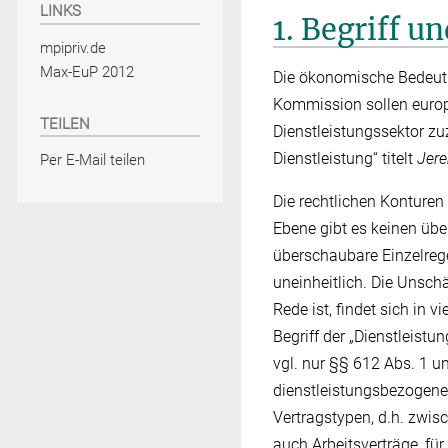
LINKS
1. Begriff u
mpipriv.de
Max-EuP 2012
Die ökonomische Bedeutu
Kommission sollen europ
TEILEN
Dienstleistungssektor zu
Dienstleistung“ titelt
Jere
Per E-Mail teilen
Die rechtlichen Konturen
Ebene gibt es keinen üb
überschaubare Einzelreg
uneinheitlich. Die Unsch
Rede ist, findet sich in
Begriff der „Dienstleistun
vgl. nur §§ 612 Abs. 1 u
dienstleistungsbezogener
Vertragstypen, d.h. zwis
auch Arbeitsverträge, für 