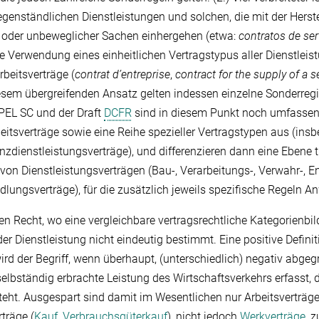
gegenständlichen Dienstleistungen und solchen, die mit der Herst
 oder unbeweglicher Sachen einhergehen (etwa:
contratos de ser
die Verwendung eines einheitlichen Vertragstypus aller Dienstleist
beitsverträge (
contrat d’entreprise
,
contract for the supply of a s
sem übergreifenden Ansatz gelten indessen einzelne Sonderreg
 PEL SC und der Draft
DCFR
sind in diesem Punkt noch umfasse
eitsverträge sowie eine Reihe spezieller Vertragstypen aus (insb
anzdienstleistungsverträge), und differenzieren dann eine Ebene 
von Dienstleistungsverträgen (Bau-, Verarbeitungs-, Verwahr-, En
lungsverträge), für die zusätzlich jeweils spezifische Regeln 
 Recht, wo eine vergleichbare vertragsrechtliche Kategorienbildu
 der Dienstleistung nicht eindeutig bestimmt. Eine positive Defin
ird der Begriff, wenn überhaupt, (unterschiedlich) negativ abgeg
elbständig erbrachte Leistung des Wirtschaftsverkehrs erfasst, 
eht. Ausgespart sind damit im Wesentlichen nur Arbeitsverträge
träge (
Kauf
,
Verbrauchsgüterkauf
), nicht jedoch
Werkverträge
, 