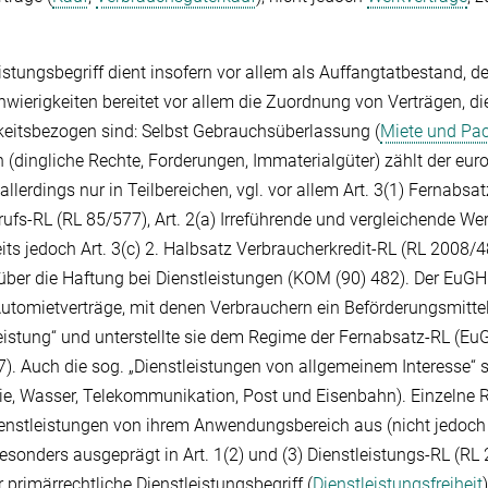
stungsbegriff dient insofern vor allem als Auffangtatbestand, de
wierigkeiten bereitet vor allem die Zuordnung von Verträgen, di
eitsbezogen sind: Selbst Gebrauchsüberlassung (
Miete und Pa
(dingliche Rechte, Forderungen, Immaterialgüter) zählt der eu
allerdings nur in Teilbereichen, vgl. vor allem Art. 3(1) Fernabsat
rrufs-RL (RL 85/577), Art. 2(a) Irreführende und vergleichende W
ts jedoch Art. 3(c) 2. Halbsatz Verbraucherkredit-RL (RL 2008/48)
über die Haftung bei Dienstleistungen (KOM (90) 482). Der EuGH 
utomietverträge, mit denen Verbrauchern ein Beförderungsmitte
stleistung“ und unterstellte sie dem Regime der Fernabsatz-RL (E
47). Auch die sog. „Dienstleistungen von allgemeinem Interesse“ 
gie, Wasser, Telekommunikation, Post und Eisenbahn). Einzelne
enstleistungen von ihrem Anwendungsbereich aus (nicht jedoc
besonders ausgeprägt in Art. 1(2) und (3) Dienstleistungs-RL (RL
r primärrechtliche Dienstleistungsbegriff (
Dienstleistungsfreiheit