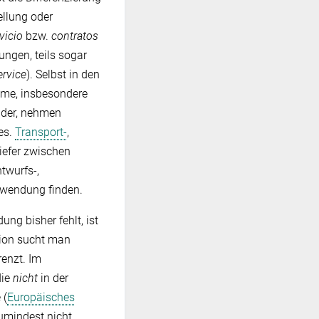
ellung oder
vicio
bzw.
contratos
ungen, teils sogar
ervice
). Selbst in den
ime, insbesondere
nder, nehmen
es.
Transport-
,
tiefer zwischen
twurfs-,
Anwendung finden.
ng bisher fehlt, ist
ition sucht man
renzt. Im
die
nicht
in der
 (
Europäisches
zumindest nicht