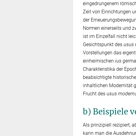
eingedrungenem römisch
Zeit von Einrichtungen 
der Erneuerungsbewegung
Normen einerseits und z
ist im Einzelfall nicht l
Gesichtspunkt des
usus 
Vorstellungen das eigen
einheimischen
ius germ
Charakteristika der Epo
beabsichtigte historisch
inhaltlichen Modernität 
Frucht des
usus modern
b) Beispiele
Als prinzipiell rezipier
kann man die Ausdehnung