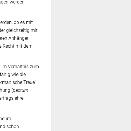
ragen werden
erden, ob es mit
er gleichzeitig mit
deren Anhänger
e Recht mit dem
 im Verhältnis zum
fähig wie die
germanische Treue“
chung (
pactum
rtragslehre
und im
und schon