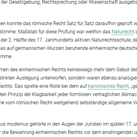
eln der Gesetzgebung, Rechtsprechung oder Wissenschaft ausget
sen konnte das römische Recht Satz für Satz daraufhin geprüft w
nstimme. Maßstab für diese Prüfung war weithin das
Naturrecht
d
t der 2. Hälfte des 17. Jahrhunderts aktiven Naturrechtsschule, 
das auf germanischen Wurzeln beruhende einheimische deutsch
timme.
men des einheimischen Rechts keineswegs mehr dem Gebot der
strikten Auslegung unterworfen, sondern waren ebenso analogie
chts. Das spielte eine Rolle bei dem auf
kanonisches Recht
, „
en Prinzip der Klagbarkeit jeder formlosen vertraglichen Abma
ine vom römischen Recht weitgehend selbständige allgemeine Ve
sus modernus
gehörte in den Augen der Juristen im späten 17. 
ur die Bewahrung einheimischen Rechts vor dem eindringenden 