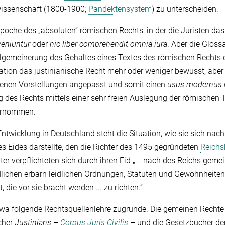
issenschaft (1800-1900;
Pandektensystem
) zu unterscheiden.
oche des „absoluten“ römischen Rechts, in der die Juristen das 
veniuntur
oder
hic liber comprehendit omnia iura
. Aber die Gloss
allgemeinerung des Gehaltes eines Textes des römischen Rechts
ation das justinianische Recht mehr oder weniger bewusst, aber 
genen Vorstellungen angepasst und somit einen
usus modernus
 des Rechts mittels einer sehr freien Auslegung der römischen
ernommen.
wicklung in Deutschland steht die Situation, wie sie sich nach
s Eides darstellte, den die Richter des 1495 gegründeten
Reichs
ter verpflichteten sich durch ihren Eid „... nach des Reichs geme
dlichen erbarn leidlichen Ordnungen, Statuten und Gewohnheite
 die vor sie bracht werden ... zu richten.“
etwa folgende Rechtsquellenlehre zugrunde. Die gemeinen Rechte
cher
Justinians
–
Corpus Juris Civilis
– und die Gesetzbücher de