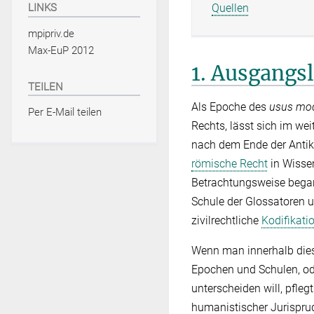
Quellen
LINKS
mpipriv.de
Max-EuP 2012
1. Ausgangs
TEILEN
Als Epoche des
usus mo
Per E-Mail teilen
Rechts, lässt sich im we
nach dem Ende der Anti
römische Recht
in Wissen
Betrachtungsweise bega
Schule der Glossatoren 
zivilrechtliche
Kodifikati
Wenn man innerhalb dies
Epochen und Schulen, od
unterscheiden will, pfl
humanistischer Jurispru