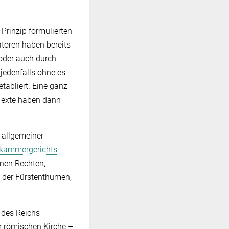
Prinzip formulierten
atoren haben bereits
 oder auch durch
jedenfalls ohne es
etabliert. Eine ganz
 Texte haben dann
 allgemeiner
kammergerichts
inen Rechten,
n der Fürstenthumen,
 des Reichs
r römischen Kirche –