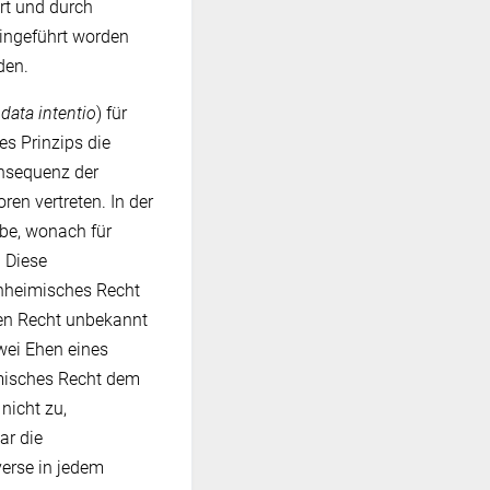
ert und durch
ingeführt worden
den.
data intentio
) für
s Prinzips die
nsequenz der
en vertreten. In der
abe, wonach für
. Diese
inheimisches Recht
ren Recht unbekannt
wei Ehen eines
imisches Recht dem
nicht zu,
ar die
erse in jedem