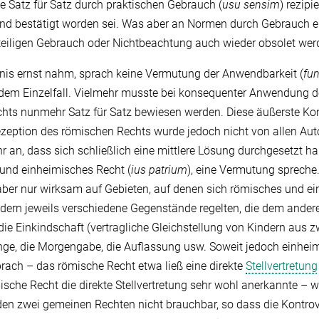
e Satz für Satz durch praktischen Gebrauch (
usu sensim
) rezipi
und bestätigt worden sei. Was aber an Normen durch Gebrauch e
teiligen Gebrauch oder Nichtbeachtung auch wieder obsolet wer
is ernst nahm, sprach keine Vermutung der Anwendbarkeit (
fun
edem Einzelfall. Vielmehr musste bei konsequenter Anwendung de
hts nunmehr Satz für Satz bewiesen werden. Diese äußerste Ko
eption des römischen Rechts wurde jedoch nicht von allen Autor
an, dass sich schließlich eine mittlere Lösung durchgesetzt h
 und einheimisches Recht (
ius patrium
), eine Vermutung spreche
aber nur wirksam auf Gebieten, auf denen sich römisches und e
ndern jeweils verschiedene Gegenstände regelten, die dem ande
die Einkindschaft (vertragliche Gleichstellung von Kindern aus z
dinge, die Morgengabe, die Auflassung usw. Soweit jedoch einhe
rach – das römische Recht etwa ließ eine direkte
Stellvertretung
che Recht die direkte Stellvertretung sehr wohl anerkannte – w
den zwei gemeinen Rechten nicht brauchbar, so dass die Kontrov