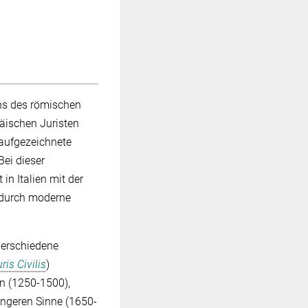
hs des römischen
päischen Juristen
 aufgezeichnete
Bei dieser
n Italien mit der
 durch moderne
verschiedene
is Civilis
)
n (1250-1500),
ngeren Sinne (1650-