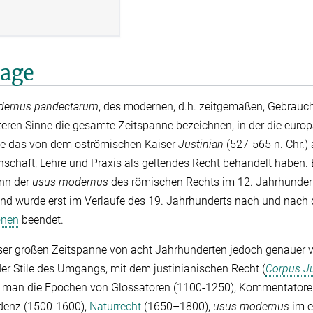
lage
dernus pandectarum
, des modernen, d.h. zeitgemäßen, Gebrauc
iteren Sinne die gesamte Zeitspanne bezeichnen, in der die euro
ke das von dem oströmischen Kaiser
Justinian
(527-565 n. Chr.)
schaft, Lehre und Praxis als geltendes Recht behandelt haben. 
nn der
usus modernus
des römischen Rechts im 12. Jahrhundert i
und wurde erst im Verlaufe des 19. Jahrhunderts nach und nach
onen
beendet.
er großen Zeitspanne von acht Jahrhunderten jedoch genauer 
er Stile des Umgangs, mit dem justinianischen Recht (
Corpus Jur
egt man die Epochen von Glossatoren (1100-1250), Kommentatore
denz (1500-1600),
Naturrecht
(1650–1800),
usus modernus
im e