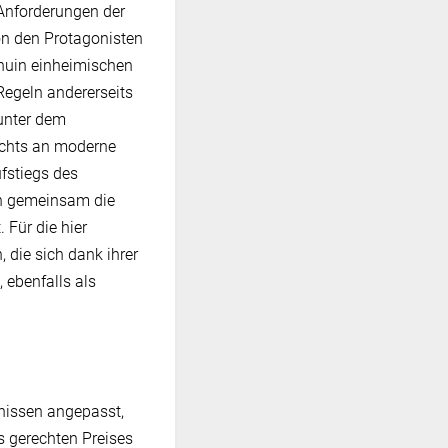
Anforderungen der
on den Protagonisten
nuin einheimischen
egeln andererseits
 unter dem
echts an moderne
fstiegs des
en gemeinsam die
 Für die hier
 die sich dank ihrer
 ebenfalls als
fnissen angepasst,
 gerechten Preises