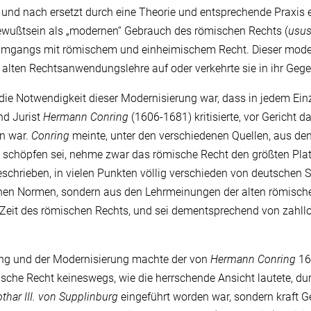
und nach ersetzt durch eine Theorie und entsprechende Praxis e
wußtsein als „modernen“ Gebrauch des römischen Rechts (
usu
 Umgangs mit römischem und einheimischem Recht. Dieser mod
 alten Rechtsanwendungslehre auf oder verkehrte sie in ihr Gegen
die Notwendigkeit dieser Modernisierung war, dass in jedem Einze
nd Jurist
Hermann Conring
(1606-1681) kritisierte, vor Gericht 
n war.
Conring
meinte, unter den verschiedenen Quellen, aus de
 schöpfen sei, nehme zwar das römische Recht den größten Platz 
schrieben, in vielen Punkten völlig verschieden von deutschen S
hen Normen, sondern aus den Lehrmeinungen der alten römischen
n Zeit des römischen Rechts, und sei dementsprechend von zahll
ng und der Modernisierung machte der von
Hermann Conring
16
che Recht keineswegs, wie die herrschende Ansicht lautete, du
othar III. von Supplinburg
eingeführt worden war, sondern kraft G