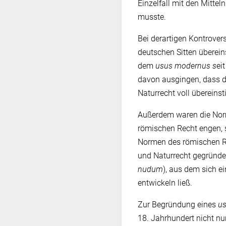
Einzelfall mit den Mitt
musste.
Bei derartigen Kontrover
deutschen Sitten überei
dem
usus modernus s
ei
davon ausgingen, dass 
Naturrecht voll übereins
Außerdem waren die Nor
römischen Recht engen, 
Normen des römischen Re
und Naturrecht gegründet
nudum
), aus dem sich e
entwickeln ließ.
Zur Begründung eines
u
18. Jahrhundert nicht n