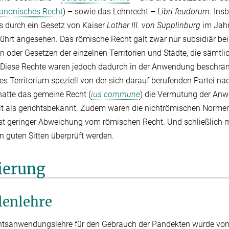
anonisches Recht
) – sowie das Lehnrecht –
Libri feudorum
. Ins
s durch ein Gesetz von Kaiser
Lothar III. von Supplinburg
im Jah
ührt angesehen. Das römische Recht galt zwar nur subsidiär bei
n oder Gesetzen der einzelnen Territorien und Städte, die sämtl
 Diese Rechte waren jedoch dadurch in der Anwendung beschränk
es Territorium speziell von der sich darauf berufenden Partei 
atte das gemeine Recht (
ius commune
) die Vermutung der Anwe
lt als gerichtsbekannt. Zudem waren die nichtrömischen Normen
st geringer Abweichung vom römischen Recht. Und schließlich m
 guten Sitten überprüft werden.
ierung
lenlehre
htsanwendungslehre für den Gebrauch der Pandekten wurde von 