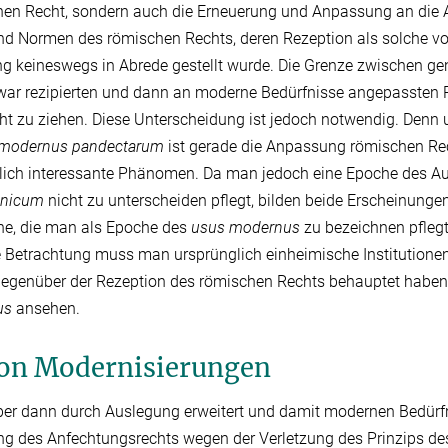
en Recht, sondern auch die Erneuerung und Anpassung an die 
und Normen des römischen Rechts, deren Rezeption als solche v
 keineswegs in Abrede gestellt wurde. Die Grenze zwischen ge
war rezipierten und dann an moderne Bedürfnisse angepassten R
eicht zu ziehen. Diese Unterscheidung ist jedoch notwendig. Denn
modernus pandectarum
ist gerade die Anpassung römischen R
tlich interessante Phänomen. Da man jedoch eine Epoche des Au
anicum
nicht zu unterscheiden pflegt, bilden beide Erscheinung
che, die man als Epoche des
usus modernus
zu bezeichnen pflegt.
e Betrachtung muss man ursprünglich einheimische Institutionen,
gegenüber der Rezeption des römischen Rechts behauptet haben,
us
ansehen.
 von Modernisierungen
t, aber dann durch Auslegung erweitert und damit modernen Bedür
 des Anfechtungsrechts wegen der Verletzung des Prinzips des