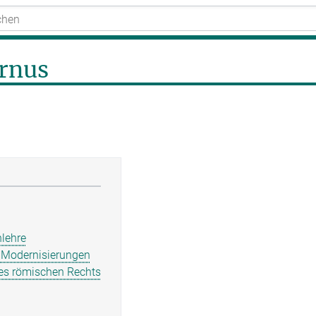
rnus
nlehre
n Modernisierungen
des römischen Rechts