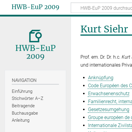
HWB-EuP 2009
Kurt Siehr
Prof. em. Dr. Dr. h.c.
Kurt 
und internationales Priv
Anknüpfung
NAVIGATION
Code Européen des Co
Einführung
Erwachsenenschutz
Stichwörter A–Z
Familienrecht, intern
Beitragende
Gesetzesumgehung
Buchausgabe
Groupe européen de dr
Anleitung
Internationale Zivil