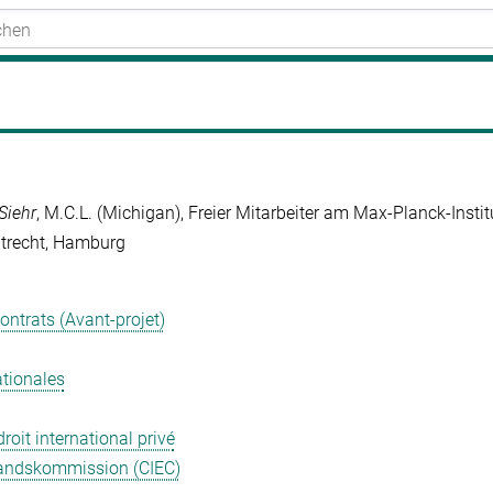
Siehr
, M.C.L. (Michigan), Freier Mitarbeiter am Max-Planck-Insti
atrecht, Hamburg
ntrats (Avant‑projet)
ationales
oit international privé
standskommission (CIEC)