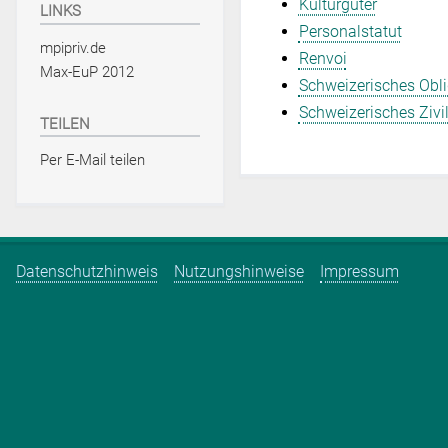
Kulturgüter
LINKS
Personalstatut
mpipriv.de
Renvoi
Max-EuP 2012
Schweizerisches Obli
Schweizerisches Zivi
TEILEN
Per E-Mail teilen
Datenschutzhinweis
Nutzungshinweise
Impressum