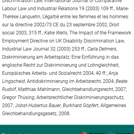
Discrimination Law, International Journal of Comparative
Labour Law und Industrial Relations 19 (2003) 109 ff.;
Marie-
Thérèse Lanquetin
,
L’égaltié entre les femmes et les hommes:
sur la directive 2002/73 CE du 23 septembre 2002, Droit
social 2003, 315 ff.;
Katie Wells
, The Impact of the Framework
Employment Directive on UK Disability Discrimination Law,
Industrial Law Journal 32 (2003) 253 ff.;
Carla Detmers
,
Diskriminierung am Arbeitsplatz: Eine Einführung in das
englische Recht zur Diskriminierung und Lohngleichheit,
Europäisches Arbeits- und Sozialrecht 2004, 40 ff.;
Anja
Lingscheid
,
Antidiskriminierung im Arbeitsrecht, 2004;
Beate
Rudolf
,
Matthias Mahlmann
, Gleichbehandlungsrecht, 2007;
Gregor Thüsing
, Arbeitsrechtlicher Diskriminierungsschutz,
2007;
Jobst-Hubertus Bauer
,
Burkhard Göpfert
, Allgemeines
Gleichbehandlungsgesetz, 2008.