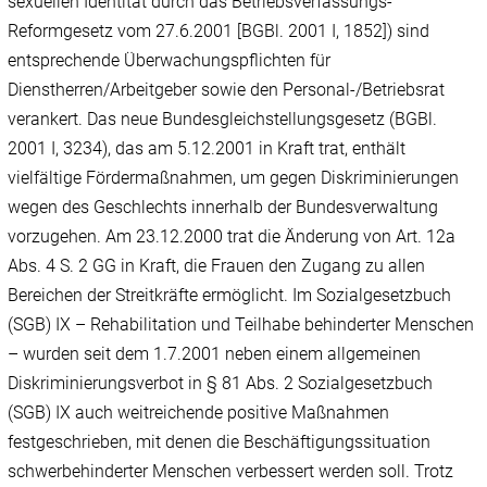
sexuellen Identität durch das Betriebsverfassungs-
Reformgesetz vom 27.6.2001 [BGBl. 2001 I, 1852]) sind
entsprechende Überwachungspflichten für
Dienstherren/Arbeitgeber sowie den Personal-/Betriebsrat
verankert. Das neue Bundesgleichstellungsgesetz (BGBl.
2001 I, 3234), das am 5.12.2001 in Kraft trat, enthält
vielfältige Fördermaßnahmen, um gegen Diskriminierungen
wegen des Geschlechts innerhalb der Bundesverwaltung
vorzugehen. Am 23.12.2000 trat die Änderung von Art. 12a
Abs. 4 S. 2 GG in Kraft, die Frauen den Zugang zu allen
Bereichen der Streitkräfte ermöglicht. Im Sozialgesetzbuch
(SGB) IX – Rehabilitation und Teilhabe behinderter Menschen
– wurden seit dem 1.7.2001 neben einem allgemeinen
Diskriminierungsverbot in § 81 Abs. 2 Sozialgesetzbuch
(SGB) IX auch weitreichende positive Maßnahmen
festgeschrieben, mit denen die Beschäftigungssituation
schwerbehinderter Menschen verbessert werden soll. Trotz