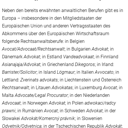
Neben den bereits erwähnten anwaltlichen Berufen gibt es in
Europa – insbesondere in den Mitgliedstaaten der
Europäischen Union und anderen Vertragsstaaten des
Abkommens über den Europäischen Wirtschaftsraum
folgende Rechtsanwaltsberufe: in Belgien
Avocat/Advocaat/Rechtsanwalt
; in Bulgarien
Advokat
; in
Dänemark
Advokat
; in Estland
Vandeadvokaat
; in Finnland
Asianajaja/Advokat
; in Griechenland
Dikegoros
; in Irland:
Barrister/Solicitor
; in Island
Lögmaur
; in Italien
Avvocato
; in
Lettland:
Zverinats advokats
; in Liechtenstein und Österreich
Rechtsanwalt
; in Litauen
Advokatas
; in Luxemburg
Avocat
; in
Malta
Advocate/Legal Procurator
; in den Niederlanden
Advocaat
; in Norwegen
Advokat
; in Polen
adwokaci/radcy
prawni
; in Rumänien
Avocat
; in Schweden
Advokat
; in der
Slowakei
Advokát/Komercný právnik
; in Slowenien
Odvetnik/Odvetnica
; in der Tschechischen Republik
Advokát
;