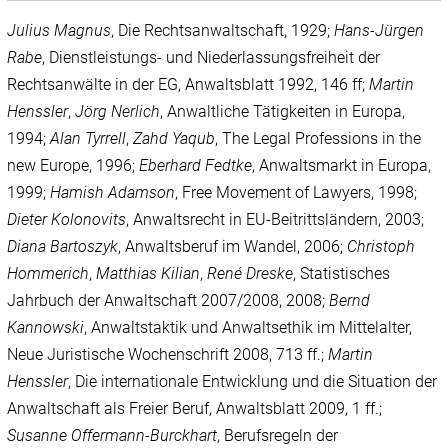
Julius Magnus
, Die Rechtsanwaltschaft, 1929;
Hans-Jürgen
Rabe
, Dienstleistungs- und Niederlassungsfreiheit der
Rechtsanwälte in der EG, Anwaltsblatt 1992, 146 ff;
Martin
Henssler
,
Jörg Nerlich
, Anwaltliche Tätigkeiten in Europa,
1994;
Alan Tyrrell
,
Zahd Yaqub
, The Legal Professions in the
new Europe, 1996;
Eberhard Fedtke
, Anwaltsmarkt in Europa,
1999;
Hamish
Adamson
, Free Movement of Lawyers, 1998;
Dieter Kolonovits
, Anwaltsrecht in EU-Beitrittsländern, 2003;
Diana Bartoszyk
, Anwaltsberuf im Wandel, 2006;
Christoph
Hommerich
,
Matthias Kilian
,
René Dreske
, Statistisches
Jahrbuch der Anwaltschaft 2007/2008, 2008;
Bernd
Kannowski
, Anwaltstaktik und Anwaltsethik im Mittelalter,
Neue Juristische Wochenschrift 2008, 713 ff.;
Martin
Henssler
, Die internationale Entwicklung und die Situation der
Anwaltschaft als Freier Beruf, Anwaltsblatt 2009, 1 ff.;
Susanne Offermann-Burckhart
, Berufsregeln der