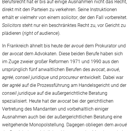
Berufsrecht hat er bis auf einige Ausnahmen nicht das Recht,
direkt mit den Parteien zu verkehren. Seine Instruktionen
erhält er vielmehr von einem
solicitor
, der den Fall vorbereitet.
Solicitors
steht nur ein beschränktes Recht zu, vor Gericht zu
plädieren (
right of audience
).
In Frankreich ähnelt bis heute der
avoué
dem Prokurator und
der
avocat
dem Advokaten. Diese beiden Berufe haben sich
im Zuge zweier großer Reformen 1971 und 1990 aus den
ursprünglich fünf anwaltlichen Berufen des
avocat
,
avoué
,
agréé
,
conseil juridique
und
procureur
entwickelt. Dabei war
der
agréé
auf die Prozessführung am Handelsgericht und der
conseil juridique
auf die außergerichtliche Beratung
spezialisiert. Heute hat der
avocat
bei der gerichtlichen
Vertretung des Mandanten und vorbehaltlich einiger
Ausnahmen auch bei der außergerichtlichen Beratung eine
weitgehende Monopolstellung. Dagegen obliegen dem
avoué