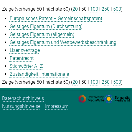
Zeige (
vorherige 50
|
nächste 50
) (
20
|
50
|
100
|
250
|
500
)
Europäisches Patent – Gemeinschaftspatent
Geistiges Eigentum (Durchsetzung)
Geistiges Eigentum (allgemein)
Geistiges Eigentum und Wettbewerbsbeschränkung
Lizenzverträge
Patentrecht
Stichwörter A–Z
Zuständigkeit, internationale
Zeige (
vorherige 50
|
nächste 50
) (
20
|
50
|
100
|
250
|
500
)
Datenschutzhinweis
Nutzungshinweise
Impressum