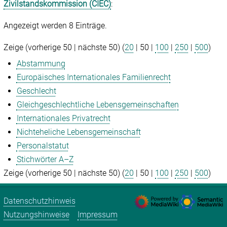
Zivilstandskommission (CIEC)
:
Angezeigt werden 8 Einträge.
Zeige (
vorherige 50
|
nächste 50
) (
20
|
50
|
100
|
250
|
500
)
Abstammung
Europäisches Internationales Familienrecht
Geschlecht
Gleichgeschlechtliche Lebensgemeinschaften
Internationales Privatrecht
Nichteheliche Lebensgemeinschaft
Personalstatut
Stichwörter A–Z
Zeige (
vorherige 50
|
nächste 50
) (
20
|
50
|
100
|
250
|
500
)
Datenschutzhinweis
Nutzungshinweise
Impressum