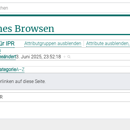
hes Browsen
ür IPR
Attributgruppen ausblenden
Attribute ausblenden, 
s
geändert
3. Juni 2025, 23:52:18
+
ategorie
A–Z
rlinken auf diese Seite.