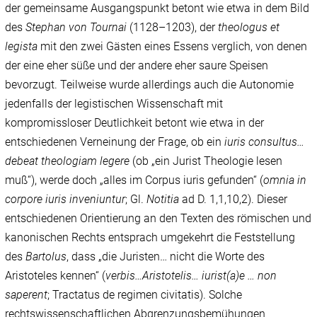
der gemeinsame Ausgangspunkt betont wie etwa in dem Bild
des
Stephan von Tournai
(1128–1203), der
theologus et
legista
mit den zwei Gästen eines Essens verglich, von denen
der eine eher süße und der andere eher saure Speisen
bevorzugt. Teilweise wurde allerdings auch die Autonomie
jedenfalls der legistischen Wissenschaft mit
kompromissloser Deutlichkeit betont wie etwa in der
entschiedenen Verneinung der Frage, ob ein
iuris consultus…
debeat theologiam legere
(ob „ein Jurist Theologie lesen
muß“), werde doch „alles im Corpus iuris gefunden“ (
omnia in
corpore iuris inveniuntur
; Gl.
Notitia
ad D. 1,1,10,2). Dieser
entschiedenen Orientierung an den Texten des römischen und
kanonischen Rechts entsprach umgekehrt die Feststellung
des
Bartolus
, dass „die Juristen… nicht die Worte des
Aristoteles kennen“ (
verbis…Aristotelis… iurist(a)e … non
saperent
; Tractatus de regimen civitatis). Solche
rechtswissenschaftlichen Abgrenzungsbemühungen