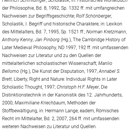
Heinrich Schmidinger
, Scholastik, in: Historisches Wörterbuch
der Philosophie, Bd. 8, 1992, Sp. 1332 ff. mit umfangreichen
Nachweisen zur Begriffsgeschichte;
Rolf Schönberger
,
Scholastik, I. Begriff und historische Charaktere, in: Lexikon
des Mittelalters, Bd. 7, 1995, Sp. 1521 ff.;
Norman Kretzmann
,
Anthony Kenny
,
Jan Pinborg
(Hg.), The Cambridge History of
Later Medieval Philosophy, ND 1997, 192 ff. mit umfassenden
Nachweisen zur Literatur und zu den Quellen der
mittelalterlichen scholastischen Wissenschaft;
Manlio
Bellomo
(Hg.), Die Kunst der Disputation, 1997;
Annabel S.
Brett
, Liberty, Right and Nature: Individual Rights in Later
Scholastic Thought, 1997;
Christoph H.F. Meyer
, Die
Distinktionstechnik in der Kanonistik des 12. Jahrhunderts,
2000;
Maximiliane Kriechbaum
, Methoden der
Stoffbewältigung, in: Hermann Lange, eadem, Römisches
Recht im Mittelalter, Bd. 2, 2007, 264 ff. mit umfassenden
weiteren Nachweisen zu Literatur und Quellen.