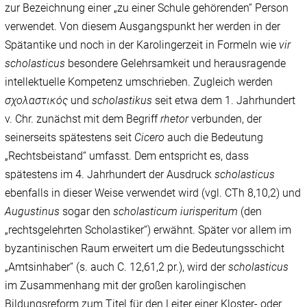
zur Bezeichnung einer „zu einer Schule gehörenden“ Person
verwendet. Von diesem Ausgangspunkt her werden in der
Spätantike und noch in der Karolingerzeit in Formeln wie
vir
scholasticus
besondere Gelehrsamkeit und herausragende
intellektuelle Kompetenz umschrieben. Zugleich werden
σχολαστικός
und
scholastikus
seit etwa dem 1. Jahrhundert
v. Chr. zunächst mit dem Begriff
rhetor
verbunden, der
seinerseits spätestens seit
Cicero
auch die Bedeutung
„Rechtsbeistand“ umfasst. Dem entspricht es, dass
spätestens im 4. Jahrhundert der Ausdruck
scholasticus
ebenfalls in dieser Weise verwendet wird (vgl. CTh 8,10,2) und
Augustinus
sogar den
scholasticum iurisperitum
(den
„rechtsgelehrten Scholastiker“) erwähnt. Später vor allem im
byzantinischen Raum erweitert um die Bedeutungsschicht
„Amtsinhaber“ (s. auch C. 12,61,2 pr.), wird der
scholasticus
im Zusammenhang mit der großen karolingischen
Bildungsreform zum Titel für den Leiter einer Kloster- oder