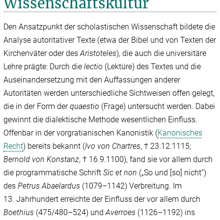
Wissenschaftskultur
Den Ansatzpunkt der scholastischen Wissenschaft bildete die
Analyse autoritativer Texte (etwa der Bibel und von Texten der
Kirchenväter oder des
Aristoteles
), die auch die universitäre
Lehre prägte: Durch die
lectio
(Lektüre) des Textes und die
Auseinandersetzung mit den Auffassungen anderer
Autoritäten werden unterschiedliche Sichtweisen offen gelegt,
die in der Form der
quaestio
(Frage) untersucht werden. Dabei
gewinnt die dialektische Methode wesentlichen Einfluss.
Offenbar in der vorgratianischen Kanonistik (
Kanonisches
Recht
) bereits bekannt (
Ivo von Chartres
, † 23.12.1115;
Bernold von Konstanz
, † 16.9.1100), fand sie vor allem durch
die programmatische Schrift
Sic et non
(„So und [so] nicht“)
des
Petrus Abaelardus
(1079–1142) Verbreitung. Im
13. Jahrhundert erreichte der Einfluss der vor allem durch
Boethius
(475/‌480–524) und
Averroes
(1126–1192) ins