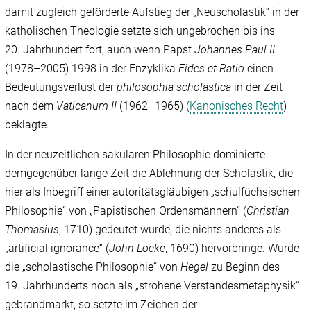
damit zugleich geförderte Aufstieg der „Neuscholastik“ in der
katholischen Theologie setzte sich ungebrochen bis ins
20. Jahrhundert fort, auch wenn Papst
Johannes Paul II.
(1978–2005) 1998 in der Enzyklika
Fides et Ratio
einen
Bedeutungsverlust der
philosophia scholastica
in der Zeit
nach dem
Vaticanum II
(1962–1965) (
Kanonisches Recht
)
beklagte.
In der neuzeitlichen säkularen Philosophie dominierte
demgegenüber lange Zeit die Ablehnung der Scholastik, die
hier als Inbegriff einer autoritätsgläubigen „schulfüchsischen
Philosophie“ von „Papistischen Ordensmännern“ (
Christian
Thomasius
, 1710) gedeutet wurde, die nichts anderes als
„artificial ignorance“ (
John Locke
, 1690) hervorbringe. Wurde
die „scholastische Philosophie“ von
Hegel
zu Beginn des
19. Jahrhunderts noch als „strohene Verstandesmetaphysik“
gebrandmarkt, so setzte im Zeichen der