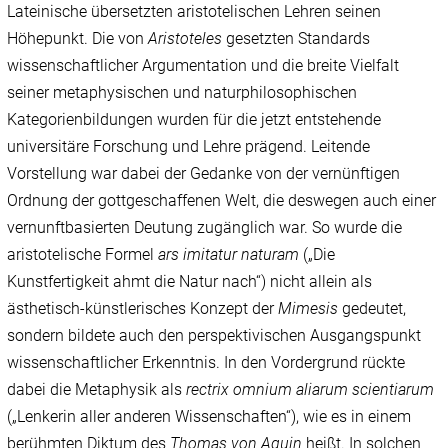
Lateinische übersetzten aristotelischen Lehren seinen
Höhepunkt. Die von
Aristoteles
gesetzten Standards
wissenschaftlicher Argumentation und die breite Vielfalt
seiner metaphysischen und naturphilosophischen
Kategorienbildungen wurden für die jetzt entstehende
universitäre Forschung und Lehre prägend. Leitende
Vorstellung war dabei der Gedanke von der vernünftigen
Ordnung der gottgeschaffenen Welt, die deswegen auch einer
vernunftbasierten Deutung zugänglich war. So wurde die
aristotelische Formel
ars imitatur naturam
(„Die
Kunstfertigkeit ahmt die Natur nach“) nicht allein als
ästhetisch-künstlerisches Konzept der
Mimesis
gedeutet,
sondern bildete auch den perspektivischen Ausgangspunkt
wissenschaftlicher Erkenntnis. In den Vordergrund rückte
dabei die Metaphysik als
rectrix omnium aliarum scientiarum
(„Lenkerin aller anderen Wissenschaften“), wie es in einem
berühmten Diktum des
Thomas von Aquin
heißt. In solchen