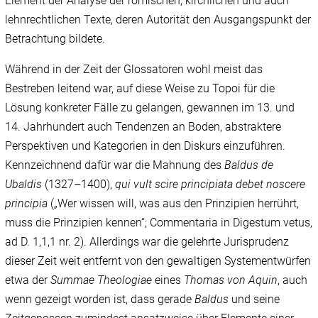
Element der Analyse der römischen, kirchlichen und auch
lehnrechtlichen Texte, deren Autorität den Ausgangspunkt der
Betrachtung bildete.
Während in der Zeit der Glossatoren wohl meist das
Bestreben leitend war, auf diese Weise zu Topoi für die
Lösung konkreter Fälle zu gelangen, gewannen im 13. und
14. Jahrhundert auch Tendenzen an Boden, abstraktere
Perspektiven und Kategorien in den Diskurs einzuführen.
Kennzeichnend dafür war die Mahnung des
Baldus de
Ubaldis
(1327–1400),
qui
vult scire principiata debet noscere
principia
(„Wer wissen will, was aus den Prinzipien herrührt,
muss die Prinzipien kennen“; Commentaria in Digestum vetus,
ad D. 1,1,1 nr. 2). Allerdings war die gelehrte Jurisprudenz
dieser Zeit weit entfernt von den gewaltigen Systementwürfen
etwa der
Summae Theologiae
eines
Thomas von Aquin
, auch
wenn gezeigt worden ist, dass gerade
Baldus
und seine