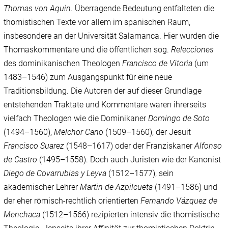
Thomas von Aquin
. Überragende Bedeutung entfalteten die
thomistischen Texte vor allem im spanischen Raum,
insbesondere an der Universität Salamanca. Hier wurden die
Thomaskommentare und die öffentlichen sog.
Relecciones
des dominikanischen Theologen
Francisco de Vitoria
(um
1483–1546) zum Ausgangspunkt für eine neue
Traditionsbildung. Die Autoren der auf dieser Grundlage
entstehenden Traktate und Kommentare waren ihrerseits
vielfach Theologen wie die Dominikaner
Domingo de Soto
(1494–1560),
Melchor Cano
(1509–1560), der Jesuit
Francisco Suarez
(1548–1617) oder der Franziskaner
Alfonso
de Castro
(1495–1558). Doch auch Juristen wie der Kanonist
Diego de Covarrubias y Leyva
(1512–1577), sein
akademischer Lehrer
Martin de Azpilcueta
(1491–1586) und
der eher römisch-rechtlich orientierten
Fernando Vázquez de
Menchaca
(1512–1566) rezipierten intensiv die thomistische