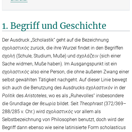
1. Begriff und Geschichte
Der Ausdruck „Scholastik“ geht auf die Bezeichnung
σχολαστικός
zurück, die ihre Wurzel findet in den Begriffen
σχολή
(Schule, Studium, Muße) und
σχολάζειν
(sich einer
Sache widmen, Muße haben). Im Ausgangspunkt ist ein
σχολαστικός
also eine Person, die ohne äußeren Zwang einer
selbst gewählten Tätigkeit nachgeht. Auf dieser Linie bewegt
sich auch die Benutzung des Ausdrucks
σχολαστικόν
in der
Politik
des
Aristoteles
, wo es als „Ruhevolles“ insbesondere
die Grundlage der
θεωρία
bildet. Seit
Theophrast
(372/‌369–
288/‌285 v. Chr.) wird
σχολαστικός
vor allem als
Selbstbezeichnung von Philosophen benutzt, doch wird der
Begriff dann ebenso wie seine latinisierte Form
scholasticus