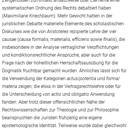
Zeitgenossen zumindest ansatzweise über Elemente einer
systematischen Ordnung des Rechts debattiert haben
(
Maximiliane
Kriechbaum
). Mehr Gewicht hatten in der
juristischen Debatte materielle Elemente des scholastischen
Diskurses wie die von
Aristoteles
rezipierte Lehre der vier
causae
(
causa formalis, materialis, efficiens
sowie
finalis
), die
insbesondere in der Analyse vertraglicher Verpflichtungen
und kondiktionsrechtlicher Ansprüche, aber auch für die
Frage nach der hoheitlichen Herrschaftsausübung für die
Dogmatik fruchtbar gemacht wurden. Ähnliches lässt sich für
die Verwendung der Kategorien
actus
/‌
potentia
und
forma/‌
materia
zeigen, die etwa in der Vertragsrechtslehre oder für
die Unterscheidung von
actio
und
obligatio
Anwendung
fanden. Aber trotz dieser offensichtlichen Nähe der
Rechtswissenschaften zur Theologie und zur Philosophie
beanspruchten die Juristen frühzeitig eine eigene
epistemologische Identität. Teilweise wurde dabei gleichwohl