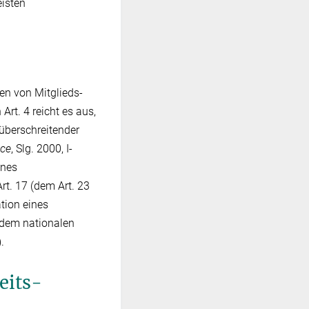
eisten
en von Mitglieds-
rt. 4 reicht es aus,
züberschreitender
nce
, Slg. 2000, I-
ines
t. 17 (dem Art. 23
ation eines
h dem nationalen
.
eits­