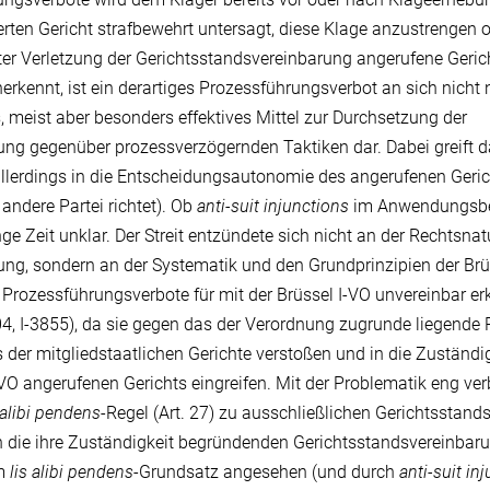
rten Gericht strafbewehrt untersagt, diese Klage anzustrengen o
ter Verletzung der Gerichtsstandsvereinbarung angerufene Gerich
rkennt, ist ein derartiges Prozessführungsverbot an sich nicht n
s, meist aber besonders effektives Mittel zur Durchsetzung der
ung gegenüber prozessverzögernden Taktiken dar. Dabei greift 
llerdings in die Entscheidungsautonomie des angerufenen Geric
 andere Partei richtet). Ob
anti-suit injunctions
im Anwendungsbere
ge Zeit unklar. Der Streit entzündete sich nicht an der Rechtsnat
ng, sondern an der Systematik und den Grundprinzipien der Brüs
 Prozessführungsverbote für mit der Brüssel I-VO unvereinbar erk
004, I-3855), da sie gegen das der Verordnung zugrunde liegende 
 der mitgliedstaatlichen Gerichte verstoßen und in die Zuständ
-VO angerufenen Gerichts eingreifen. Mit der Problematik eng ver
 alibi pendens
-Regel (Art. 27) zu ausschließlichen Gerichtsstan
 die ihre Zuständigkeit begründenden Gerichtsstandsvereinbaru
em
lis alibi pendens
-Grundsatz angesehen (und durch
anti-suit in