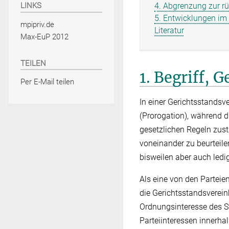
4. Abgrenzung zur r
LINKS
5. Entwicklungen im 
mpipriv.de
Literatur
Max-EuP 2012
TEILEN
1. Begriff,
Per E-Mail teilen
In einer Gerichtsstandsv
(Prorogation), während 
gesetzlichen Regeln zust
voneinander zu beurteilen
bisweilen aber auch ledi
Als eine von den Parteie
die Gerichtsstandsverei
Ordnungsinteresse des St
Parteiinteressen innerha