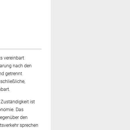
s vereinbart
barung nach den
nd getrennt
schließliche,
bart.
Zuständigkeit ist
onomie. Das
 gegenüber den
ftsverkehr sprechen