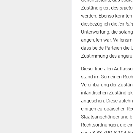
Zuständigkeit des
praeto
werden. Ebenso konnten 
diesbezüglich die
lex Iul
Unterwerfung, die solan
angerufen war. Willensm
dass beide Parteien die
Zustimmung des angeru
Dieser liberalen Auffass
stand im Gemeinen Recht
Vereinbarung der Zuständ
inländischen Zuständigkei
angesehen. Diese ablehne
einigen europäischen Rec
Staatsangehöriger und bi
Rechtsordnungen, die ein
etwa § 38 ZPO, § 104 Abs.