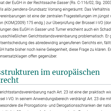
hat der EuGH in der Rechtssache
Gasser
(Rs. C-116/‌02, Slg. 200
lis alibi pendens
-Grundsatz Vorrang eingeräumt. Das Verhältnis
ereinbarungen ist eine der zentralen Fragestellungen im jüngst v
 (KOM(2009) 175 endg.) zur Überprüfung der Brüssel I-VO (dort 
idungen des EuGH in
Gasser
und
Turner
erscheint auch ein Scha
usschließlichen Gerichtsstandsvereinbarung problematisch. Er g
eitsentscheidung des abredewidrig angerufenen Gerichts ein, fäll
uGH hatte bisher noch keine Gelegenheit, diese Frage zu klären. E
ensersatzklagen offen gegenüber.
sstrukturen im europäischen
srecht
erichtsstandsvereinbarung nach Art. 23 ist eine der praktisch wi
sel I-VO. In seinem Anwendungsbereich verdrängt Art. 23 die mit
besondere die Prorogations- und Derogationsschranken der nati