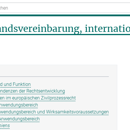
andsvereinbarung, internati
nd und Funktion
endenzen der Rechtsentwicklung
en im europäischen Zivilprozessrecht
Anwendungsbereich
nwendungs­bereich und Wirksamkeits­voraussetzungen
r Anwendungsbereich
niens