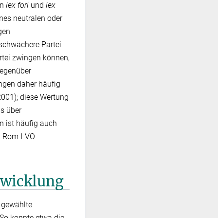
on
lex fori
und
lex
nes neutralen oder
gen
 schwächere Partei
artei zwingen können,
Gegenüber
ngen daher häufig
2001); diese Wertung
s über
n ist häufig auch
)3 Rom I-VO
twicklung
n gewählte
 So konnte etwa die