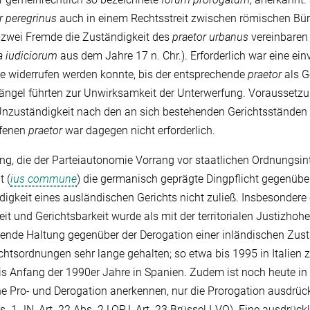
r peregrinus
auch in einem Rechtsstreit zwischen römischen Bür
zwei Fremde die Zuständigkeit des
praetor urbanus
vereinbaren (
ia iudiciorum
aus dem Jahre 17 n. Chr.). Erforderlich war eine ein
ge widerrufen werden konnte, bis der entsprechende
praetor
als G
ängel führten zur Unwirksamkeit der Unterwerfung. Voraussetz
 Unzuständigkeit nach den an sich bestehenden Gerichtsständen 
fenen
praetor
war dagegen nicht erforderlich.
ung, die der Parteiautonomie Vorrang vor staatlichen Ordnungsin
 (
ius commune
) die germanisch geprägte Dingpflicht gegenüber
igkeit eines ausländischen Gerichts nicht zuließ. Insbesondere 
t und Gerichtsbarkeit wurde als mit der territorialen Justizhohe
nde Haltung gegenüber der Derogation einer inländischen Zustä
htsordnungen sehr lange gehalten; so etwa bis 1995 in Italien 
s Anfang der 1990er Jahre in Spanien. Zudem ist noch heute in
e Pro- und Derogation anerkennen, nur die Prorogation ausdrückl
 1 JN, Art. 22 Abs. 2 LOPJ, Art. 23 Brüssel I-VO). Eine ausdrück