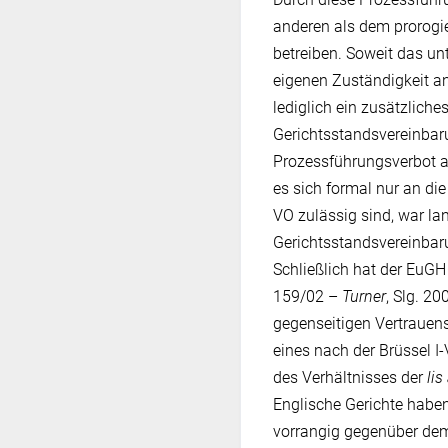
anderen als dem prorogie
betreiben. Soweit das un
eigenen Zuständigkeit ane
lediglich ein zusätzliche
Gerichtsstandsvereinbar
Prozessführungsverbot a
es sich formal nur an die
VO zulässig sind, war lan
Gerichtsstandsvereinbaru
Schließlich hat der EuGH
159/‌02 –
Turner
, Slg. 2
gegenseitigen Vertrauens
eines nach der Brüssel I
des Verhältnisses der
lis
Englische Gerichte haben
vorrangig gegenüber d