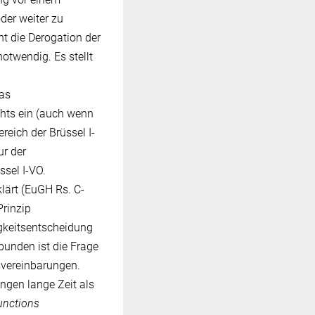
der weiter zu
t die Derogation der
otwendig. Es stellt
das
hts ein (auch wenn
ich der Brüssel I-
ur der
sel I-VO.
lärt (EuGH Rs. C-
Prinzip
igkeitsentscheidung
bunden ist die Frage
dsvereinbarungen.
ngen lange Zeit als
junctions