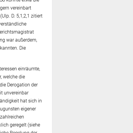
gern vereinbart
Ulp. D. 5,1,2,1 zitiert
verständliche
erichtsmagistrat
ung war außerdem,
kannten. Die
teressen einräumte,
, welche die
die Derogation der
it unvereinbar
ndigkeit hat sich in
zugunsten eigener
 zahlreichen
ich geregelt (siehe
liche Regelung der