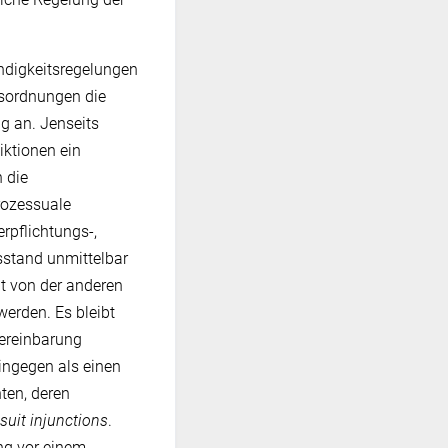
ndigkeitsregelungen
tsordnungen die
g an. Jenseits
iktionen ein
 die
rozessuale
rpflichtungs-,
sstand unmittelbar
t von der anderen
erden. Es bleibt
vereinbarung
ingegen als einen
ten, deren
-suit injunctions
.
ng vor einem