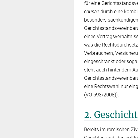
für eine Gerichtsstandsv
causae
durch eine kombin
besonders sachkundigen 
Gerichtsstandsvereinbaru
eines Vertragsverhältniss
was die Rechtsdurchset
Verbrauchern, Versicher
eingeschränkt oder sogar
steht auch hinter dem 
Gerichtsstandsvereinbaru
eine Rechtswahl nur einge
(VO 593/‌2008)).
2. Geschich
Bereits im römischen Ziv
Gerichtsstand, das späte