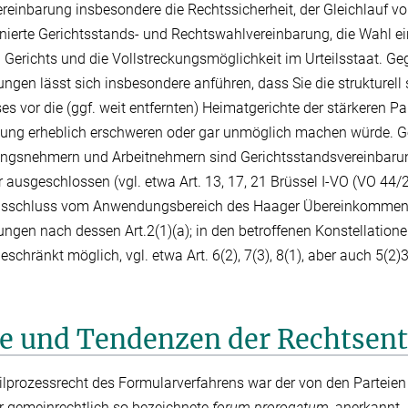
ereinbarung insbesondere die Rechtssicherheit, der Gleichlauf v
ierte Gerichtsstands- und Rechtswahlvereinbarung, die Wahl ei
Gerichts und die Vollstreckungsmöglichkeit im Urteilsstaat. Ge
ngen lässt sich insbesondere anführen, dass Sie die strukturell
es vor die (ggf. weit entfernten) Heimatgerichte der stärkeren P
zung erheblich erschweren oder gar unmöglich machen würde. 
ungsnehmern und Arbeitnehmern sind Gerichtsstandsvereinbaru
 ausgeschlossen (vgl. etwa Art. 13, 17, 21 Brüssel I-VO (VO 44/‌
Ausschluss vom Anwendungsbereich des Haager Übereinkommen
ngen nach dessen Art.2(1)(a); in den betroffenen Konstellatione
schränkt möglich, vgl. etwa Art. 6(2), 7(3), 8(1), aber auch 5(2
te und Tendenzen der Rechtsen
ilprozessrecht des Formularverfahrens war der von den Parteie
r gemeinrechtlich so bezeichnete
forum prorogatum
, anerkannt.