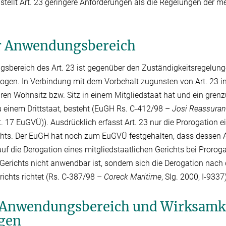
 stellt Art. 23 geringere Anforderungen als die Regelungen der m
r Anwendungsbereich
sbereich des Art. 23 ist gegenüber den Zuständigkeitsregelung
ogen. In Verbindung mit dem Vorbehalt zugunsten von Art. 23 in A
hren Wohnsitz bzw. Sitz in einem Mitgliedstaat hat und ein gren
u einem Drittstaat, besteht (EuGH Rs. C-412/‌98 –
Josi Reassura
. 17 EuGVÜ)). Ausdrücklich erfasst Art. 23 nur die Prorogation e
chts. Der EuGH hat noch zum EuGVÜ festgehalten, dass dessen Ar
auf die Derogation eines mitgliedstaatlichen Gerichts bei Prorog
 Gerichts nicht anwendbar ist, sondern sich die Derogation nac
ichts richtet (Rs. C-387/‌98 –
Coreck Maritime
, Slg. 2000, I-9337)
r Anwendungs­bereich und Wirksamk
gen