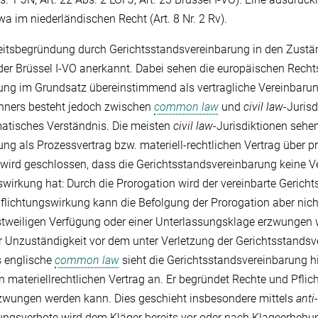
wa im niederländischen Recht (Art. 8 Nr. 2 Rv).
keitsbegründung durch Gerichtsstandsvereinbarung in den Zustä
der Brüssel I-VO anerkannt. Dabei sehen die europäischen Rech
ung im Grundsatz übereinstimmend als vertragliche Vereinbarun
ners besteht jedoch zwischen
common law
und
civil law
-Jurisd
matisches Verständnis. Die meisten
civil law
-Jurisdiktionen sehen
ng als Prozessvertrag bzw. materiell-rechtlichen Vertrag über p
ird geschlossen, dass die Gerichtsstandsvereinbarung keine Ve
wirkung hat: Durch die Prorogation wird der vereinbarte Gericht
flichtungswirkung kann die Befolgung der Prorogation aber nich
stweiligen Verfügung oder einer Unterlassungsklage erzwungen w
r Unzuständigkeit vor dem unter Verletzung der Gerichtsstands
s englische
common law
sieht die Gerichtsstandsvereinbarung h
 materiellrechtlichen Vertrag an. Er begründet Rechte und Pflich
erzwungen werden kann. Dies geschieht insbesondere mittels
anti
ungsverbote wird dem Kläger bereits vor oder nach Klageerhebu