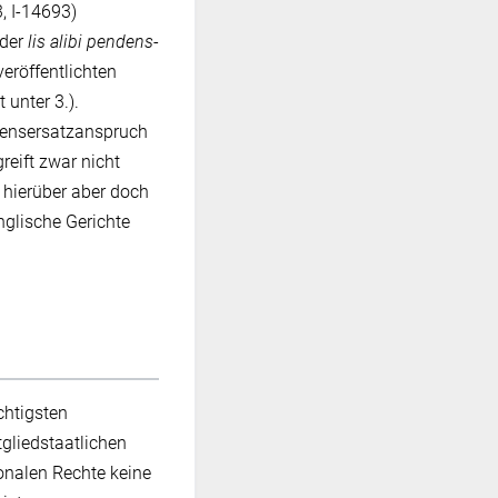
3, I-14693)
 der
lis alibi pendens
-
eröffentlichten
unter 3.).
densersatzanspruch
reift zwar nicht
t hierüber aber doch
nglische Gerichte
chtigsten
gliedstaatlichen
onalen Rechte keine