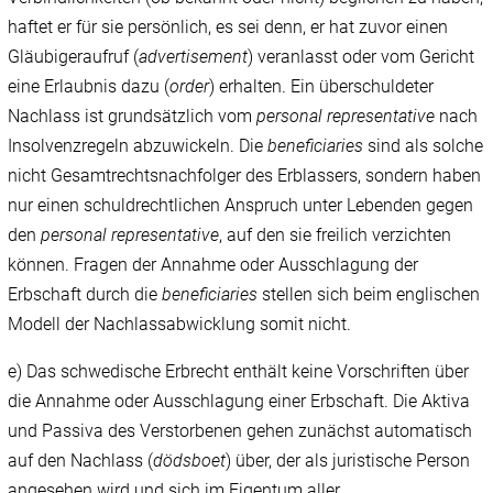
haftet er für sie persönlich, es sei denn, er hat zuvor einen
Gläubigeraufruf (
advertisement
) veranlasst oder vom Gericht
eine Erlaubnis dazu (
order
) erhalten. Ein überschuldeter
Nachlass ist grundsätzlich vom
personal representative
nach
Insolvenzregeln abzuwickeln. Die
beneficiaries
sind als solche
nicht
Gesamtrechtsnachfolger des Erblassers, sondern haben
nur einen schuldrechtlichen Anspruch unter Lebenden gegen
den
personal representative
, auf den sie freilich verzichten
können. Fragen der Annahme oder Ausschlagung der
Erbschaft durch die
beneficiaries
stellen sich beim englischen
Modell der Nachlassabwicklung somit nicht.
e) Das schwedische Erbrecht enthält keine Vorschriften über
die Annahme oder Ausschlagung einer Erbschaft. Die Aktiva
und Passiva des Verstorbenen gehen zunächst automatisch
auf den Nachlass (
dödsboet
) über, der als juristische Person
angesehen wird und sich im Eigentum aller