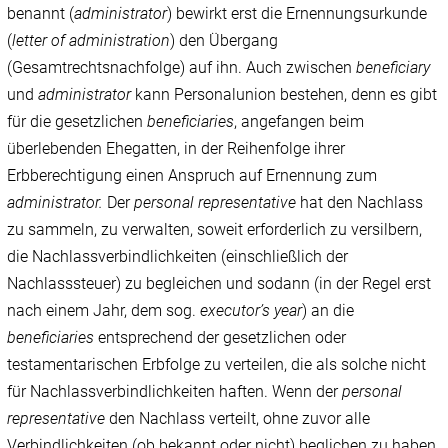
benannt (
administrator
) bewirkt erst die Ernennungsurkunde
(
letter of administration
) den Übergang
(Gesamtrechtsnachfolge) auf ihn. Auch zwischen
beneficiary
und
administrator
kann Personalunion bestehen, denn es gibt
für die gesetzlichen
beneficiaries
, angefangen beim
überlebenden Ehegatten, in der Reihenfolge ihrer
Erbberechtigung einen Anspruch auf Ernennung zum
administrator.
Der
personal representative
hat den Nachlass
zu sammeln, zu verwalten, soweit erforderlich zu versilbern,
die Nachlassverbindlichkeiten (einschließlich der
Nachlasssteuer) zu begleichen und sodann (in der Regel erst
nach einem Jahr, dem sog.
executor’s year
) an die
beneficiaries
entsprechend der gesetzlichen oder
testamentarischen Erbfolge zu verteilen, die als solche nicht
für Nachlassverbindlichkeiten haften. Wenn der
personal
representative
den Nachlass verteilt, ohne zuvor alle
Verbindlichkeiten (ob bekannt oder nicht) beglichen zu haben,