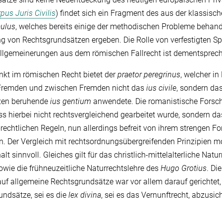
pus Juris Civilis
) findet sich ein Fragment des aus der klassisc
ulus
, welches bereits einige der methodischen Probleme behande
 von Rechtsgrundsätzen ergeben. Die Rolle von verfestigten Sp
allgemeinerungen aus dem römischen Fallrecht ist dementsprech
nkt im römischen Recht bietet der
praetor peregrinus
, welcher i
Fremden und zwischen Fremden nicht das
ius civile
, sondern das
zen beruhende
ius gentium
anwendete. Die romanistische Forsc
ss hierbei nicht rechtsvergleichend gearbeitet wurde, sondern d
-rechtlichen Regeln, nun allerdings befreit von ihrem strengen 
 Der Vergleich mit rechtsordnungsübergreifenden Prinzipien mod
lt sinnvoll. Gleiches gilt für das christlich-mittelalterliche Natu
owie die frühneuzeitliche Naturrechtslehre des
Hugo Grotius
.
Die
uf allgemeine Rechtsgrundsätze war vor allem darauf gerichtet,
undsätze, sei es die
lex divina
, sei es das Vernunftrecht, abzusic