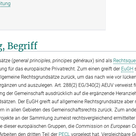
itung
, Begriff
ätze (
general principles
,
principes généraux
) sind als
Rechtsquel
g für das europäische Privatrecht. Zum einen greift der
EuGH
s
llgemeine Rechtsgrundsätze zurück, um das nach wie vor lücke
rgänzen und auszulegen. Art. 288(2) EG/340(2) AEUV verweist fü
ung der Gemeinschaft ausdrücklich auf die ergänzende Heranzi
sätzen. Der EuGH greift auf allgemeine Rechtsgrundsätze aber n
ern in allen Gebieten des Gemeinschaftsrechts zurück. Zum ande
jekte an der Sammlung zumeist rechtsvergleichend ermittelter „
ste dieser europäischen Gruppen, die
Commission on European Co
rbeiten den dritten Teil der
PECL
vorgelegt hat. Vergleichbare G