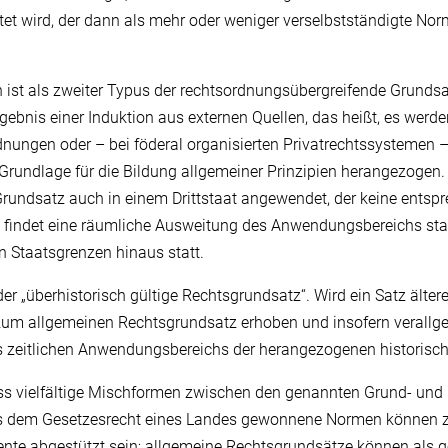
tet wird, der dann als mehr oder weniger verselbstständigte N
 ist als zweiter Typus der rechtsordnungsübergreifende Grunds
gebnis einer Induktion aus externen Quellen, das heißt, es werd
nungen oder – bei föderal organisierten Privatrechtssystemen 
Grundlage für die Bildung allgemeiner Prinzipien herangezogen.
Grundsatz auch in einem Drittstaat angewendet, der keine entsp
o findet eine räumliche Ausweitung des Anwendungsbereichs sta
en Staatsgrenzen hinaus statt.
der „überhistorisch gültige Rechtsgrundsatz“. Wird ein Satz älter
 zum allgemeinen Rechtsgrundsatz erhoben und insofern verallge
s zeitlichen Anwendungsbereichs der herangezogenen historisch
ass vielfältige Mischformen zwischen den genannten Grund- und
s dem Gesetzesrecht eines Landes gewonnene Normen können z
ente abgestützt sein; allgemeine Rechtsgrundsätze können als