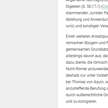
Digesten (D. 50,17,1) (
Cor
stammenden Juristen
Pa
Ableitung und Anwendung
iuris
) und sonstigen Ver
Einen weiteren Ansatzpu
römischen Bürgern und 
gemeinsamen Grundsät
allerdings davon aus, da
dazu diente, die römisch
Nicht-Römer anzuwenden.
deshalb nur unter Vorbeha
bei
Thomas von Aquin
,
s
anzutreffende Berufung a
durch außerrechtliche Gr
und zu korrigieren.