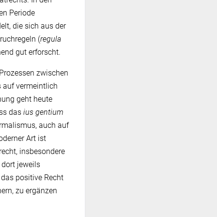
hen Periode
lt, die sich aus der
ruchregeln (
regula
end gut erforscht.
n Prozessen zwischen
 auf vermeintlich
hung geht heute
ass das
ius gentium
Formalismus, auch auf
erner Art ist
rrecht, insbesondere
 dort jeweils
 das positive Recht
hern, zu ergänzen