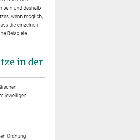
n sein und deshalb
tzes, wenn möglich,
ass die einzelnen
ine Beispiele
tze in der
päischen
m jeweiligen
enen Ordnung