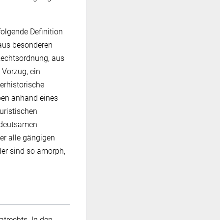
olgende Definition
 aus besonderen
Rechtsordnung, aus
 Vorzug, ein
erhistorische
ypen anhand eines
uristischen
bedeutsamen
aber alle gängigen
der sind so amorph,
trechts. In den