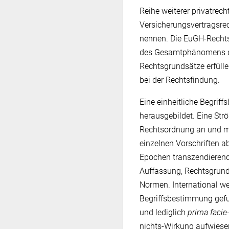
Reihe weiterer privatrech
Versicherungsvertragsre
nennen. Die EuGH-Rechts
des Gesamtphänomens der
Rechtsgrundsätze erfülle
bei der Rechtsfindung.
Eine einheitliche Begrif
herausgebildet. Eine Str
Rechtsordnung an und m
einzelnen Vorschriften a
Epochen transzendierende
Auffassung, Rechtsgrund
Normen. International we
Begriffsbestimmung gefu
und lediglich
prima facie
nichts-Wirkung aufwiesen.