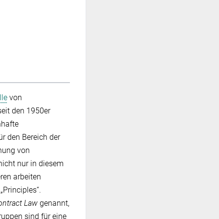
le
von
eit den 1950er
nhafte
r den Bereich der
ehung von
icht nur in diesem
ren arbeiten
Principles“.
ntract Law
genannt,
ruppen sind für eine