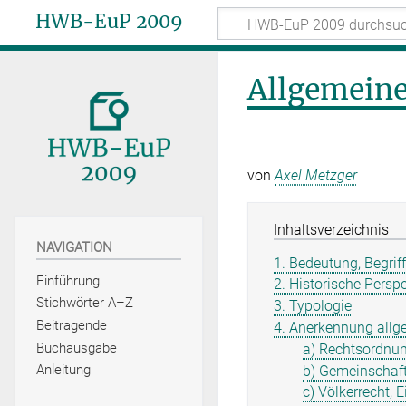
HWB-EuP 2009
Allgemeine
von
Axel Metzger
Inhaltsverzeichnis
NAVIGATION
1. Bedeutung, Begriff
Einführung
2. Historische Persp
Stichwörter A–Z
3. Typologie
Beitragende
4. Anerkennung allg
Buchausgabe
a) Rechtsordnun
Anleitung
b) Gemeinschaft
c) Völkerrecht, E