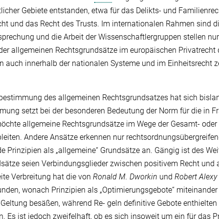
tlicher Gebiete entstanden, etwa für das Delikts- und Familienrec
cht und das Recht des Trusts. Im internationalen Rahmen sind d
prechung und die Arbeit der Wissenschaftlergruppen stellen nur
 allgemeinen Rechtsgrundsätze im europäischen Privatrecht 
n auch innerhalb der nationalen Systeme und im Einheitsrecht z
fsbestimmung des allgemeinen Rechtsgrundsatzes hat sich bisla
ömung setzt bei der besonderen Bedeutung der Norm für die in F
öchte allgemeine Rechtsgrundsätze im Wege der Gesamt- oder
bleiten. Andere Ansätze erkennen nur rechtsordnungsübergreife
 Prinzipien als „allgemeine“ Grundsätze an. Gängig ist des Wei
sätze seien Verbindungsglieder zwischen positivem Recht und 
ite Verbreitung hat die von
Ronald M. Dworkin
und
Robert
Alexy
nden, wonach Prinzipien als „Optimierungsgebote“ miteinande
-Geltung besäßen, während Re- geln definitive Gebote enthielten 
 Es ist jedoch zweifelhaft, ob es sich insoweit um ein für das P