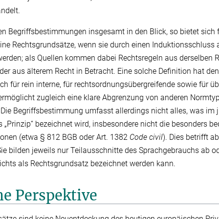
ndelt.
Begriffsbestimmungen insgesamt in den Blick, so bietet sich f
ine Rechtsgrundsätze, wenn sie durch einen Induktionsschluss
 werden; als Quellen kommen dabei Rechtsregeln aus derselben 
er aus älterem Recht in Betracht. Eine solche Definition hat den
 für rein interne, für rechtsordnungsübergreifende sowie für üb
e ermöglicht zugleich eine klare Abgrenzung von anderen Normt
 Die Begriffsbestimmung umfasst allerdings nicht alles, was im j
 „Prinzip“ bezeichnet wird, insbesondere nicht die besonders 
ionen (etwa § 812 BGB oder Art. 1382
Code civil
). Dies betrifft 
e bilden jeweils nur Teilausschnitte des Sprachgebrauchs ab o
 nichts als Rechtsgrundsatz bezeichnet werden kann.
he Perspektive
ätze sind keine Neuentdeckung des heutigen europäischen Priva