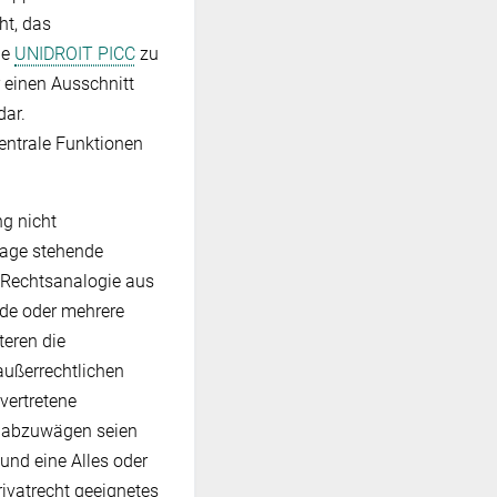
ht, das
ie
UNIDROIT PICC
zu
 einen Ausschnitt
dar.
entrale Funktionen
ng nicht
rage stehende
 Rechtsanalogie aus
nde oder mehrere
teren die
außerrechtlichen
vertretene
r abzuwägen seien
und eine Alles oder
rivatrecht geeignetes