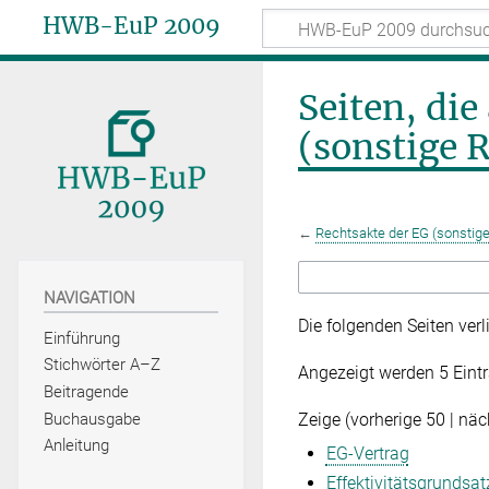
HWB-EuP 2009
Seiten, die
(sonstige 
←
Rechtsakte der EG (sonstig
NAVIGATION
Die folgenden Seiten ver
Einführung
Stichwörter A–Z
Angezeigt werden 5 Eintr
Beitragende
Zeige (
vorherige 50
|
näc
Buchausgabe
Anleitung
EG-Vertrag
Effektivitätsgrundsat