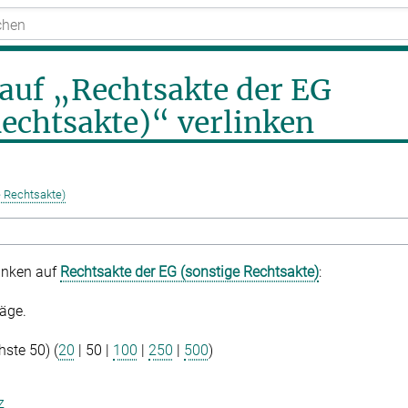
 auf „Rechtsakte der EG
Rechtsakte)“ verlinken
e Rechtsakte)
linken auf
Rechtsakte der EG (sonstige Rechtsakte)
:
äge.
hste 50
) (
20
|
50
|
100
|
250
|
500
)
z