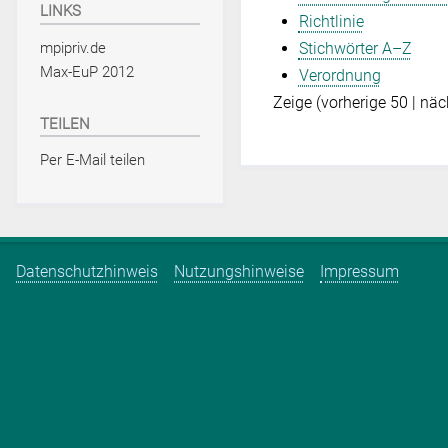
LINKS
Richtlinie
mpipriv.de
Stichwörter A–Z
Max-EuP 2012
Verordnung
Zeige (
vorherige 50
|
näc
TEILEN
Per E-Mail teilen
Datenschutzhinweis
Nutzungshinweise
Impressum