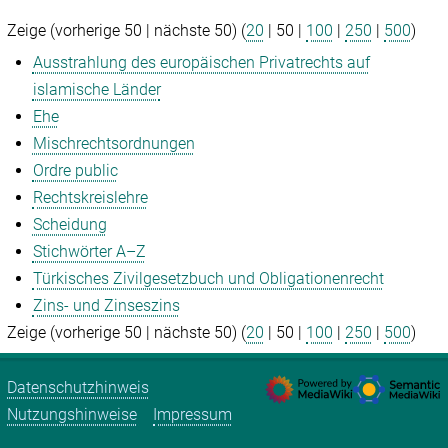
Zeige (
vorherige 50
|
nächste 50
) (
20
|
50
|
100
|
250
|
500
)
Ausstrahlung des europäischen Privatrechts auf
islamische Länder
Ehe
Mischrechtsordnungen
Ordre public
Rechtskreislehre
Scheidung
Stichwörter A–Z
Türkisches Zivilgesetzbuch und Obligationenrecht
Zins- und Zinseszins
Zeige (
vorherige 50
|
nächste 50
) (
20
|
50
|
100
|
250
|
500
)
Datenschutzhinweis
Nutzungshinweise
Impressum