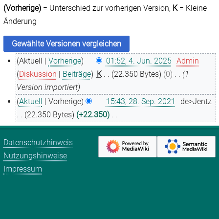
(Vorherige)
= Unterschied zur vorherigen Version,
K
= Kleine
Änderung
Aktuell
Vorherige
01:52, 4. Jun. 2025
Admin
4
Diskussion
Beiträge
K
22.350 Bytes
0
1
.
Version importiert
J
Aktuell
Vorherige
15:43, 28. Sep. 2021
de>Jentz
u
2
22.350 Bytes
+22.350
n
8
K
i
.
e
Datenschutzhinweis
2
S
i
Nutzungshinweise
0
e
n
Impressum
2
p
e
5
t
B
e
e
m