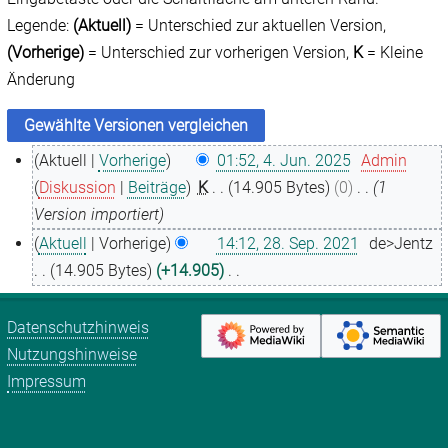
Legende:
(Aktuell)
= Unterschied zur aktuellen Version,
(Vorherige)
= Unterschied zur vorherigen Version,
K
= Kleine
Änderung
Aktuell
Vorherige
01:52, 4. Jun. 2025
Admin
4
Diskussion
Beiträge
K
14.905 Bytes
0
1
.
Version importiert
J
Aktuell
Vorherige
14:12, 28. Sep. 2021
de>Jentz
u
2
14.905 Bytes
+14.905
n
8
K
i
.
e
Datenschutzhinweis
2
S
i
Nutzungshinweise
0
e
n
Impressum
2
p
e
5
t
B
e