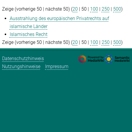
Zeige (
vorherige 50
|
nächste 50
) (
20
|
50
|
100
|
250
|
500
)
Ausstrahlung des europäischen Privatrechts auf
islamische Länder
Islamisches Recht
Zeige (
vorherige 50
|
nächste 50
) (
20
|
50
|
100
|
250
|
500
)
Datenschutzhinweis
Nutzungshinweise
Impressum