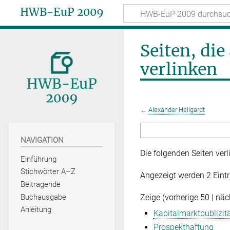
HWB-EuP 2009
Seiten, di
verlinken
←
Alexander Hellgardt
NAVIGATION
Die folgenden Seiten ver
Einführung
Stichwörter A–Z
Angezeigt werden 2 Eintr
Beitragende
Zeige (
vorherige 50
|
näc
Buchausgabe
Anleitung
Kapitalmarktpublizit
Prospekthaftung