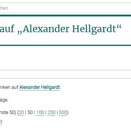
e auf „Alexander Hellgardt“
linken auf
Alexander Hellgardt
:
äge.
hste 50
) (
20
|
50
|
100
|
250
|
500
)
ät