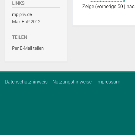
LINKS
Zeige (
vorherige 50
|
näc
mpipriv.de
Max-EuP 2012
TEILEN
Per E-Mail teilen
Datenschutzhinweis
Nutzungshinweise
Impressum