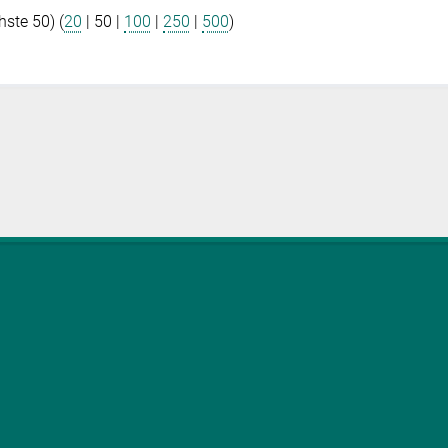
hste 50
) (
20
|
50
|
100
|
250
|
500
)