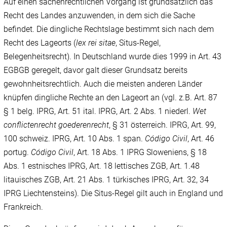
Auf einen sachenrechtlichen Vorgang ist grundsätzlich das
Recht des Landes anzuwenden, in dem sich die Sache
befindet. Die dingliche Rechtslage bestimmt sich nach dem
Recht des Lageorts (
lex rei sitae
, Situs-Regel,
Belegenheitsrecht). In Deutschland wurde dies 1999 in Art. 43
EGBGB geregelt, davor galt dieser Grundsatz bereits
gewohnheitsrechtlich. Auch die meisten anderen Länder
knüpfen dingliche Rechte an den Lageort an (vgl. z.B. Art. 87
§ 1 belg. IPRG, Art. 51 ital. IPRG, Art. 2 Abs. 1 niederl.
Wet
conflictenrecht goederenrecht
, § 31 österreich. IPRG, Art. 99,
100 schweiz. IPRG, Art. 10 Abs. 1 span.
Código Civil
, Art. 46
portug.
Código Civil
, Art. 18 Abs. 1 IPRG Sloweniens, § 18
Abs. 1 estnisches IPRG, Art. 18 lettisches ZGB, Art. 1.48
litauisches ZGB, Art. 21 Abs. 1 türkisches IPRG, Art. 32, 34
IPRG Liechtensteins). Die Situs-Regel gilt auch in England und
Frankreich.