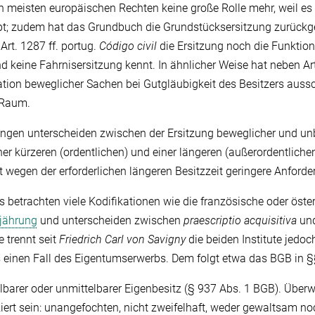
den meisten europäischen Rechten keine große Rolle mehr, weil es
bt; zudem hat das Grundbuch die Grundstücksersitzung zurückg
rt. 1287 ff. portug.
Código civil
die Ersitzung noch die Funktio
 keine Fahrnisersitzung kennt. In ähnlicher Weise hat neben Art
kation beweglicher Sachen bei Gutgläubigkeit des Besitzers aussch
 Raum.
ngen unterscheiden zwischen der Ersitzung beweglicher und un
r kürzeren (ordentlichen) und einer längeren (außerordentliche
ellt wegen der erforderlichen längeren Besitzzeit geringere Anford
 betrachten viele Kodifikationen wie die französische oder öster
jährung
und unterscheiden zwischen
praescriptio acquisitiva
un
e trennt seit
Friedrich Carl von Savigny
die beiden Institute jedoc
s einen Fall des Eigentumserwerbs. Dem folgt etwa das BGB in §§ 
lbarer oder unmittelbarer Eigenbesitz (§ 937 Abs. 1 BGB). Über
ziert sein: unangefochten, nicht zweifelhaft, weder gewaltsam n