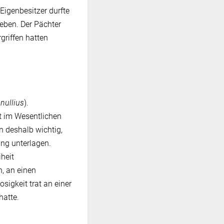
Eigenbesitzer durfte
eben. Der Pächter
griffen hatten
 nullius
).
t im Wesentlichen
on deshalb wichtig,
ung unterlagen.
heit
n, an einen
igkeit trat an einer
hatte.