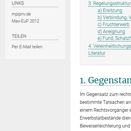
3. Regelungsstruktu
LINKS
a) Ersitzung
mpipriv.de
b) Verbindung, 
Max-EuP 2012
c) Fruchterwerb
d) Aneignung
TEILEN
e) Fund, Schatz
4. Vereinheitlichung
Per E-Mail teilen
Literatur
1. Gegensta
Im Gegensatz zum rechts
bestimmte Tatsachen an,
einem Rechtsvorgänger er
Erwerbstatbestände diene
Beweiserleichterung und 