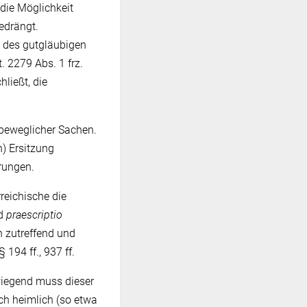
 die Möglichkeit
edrängt.
n des gutgläubigen
. 2279 Abs. 1 frz.
ließt, die
beweglicher Sachen.
n) Ersitzung
erungen.
reichische die
d
praescriptio
h zutreffend und
194 ff., 937 ff.
wiegend muss dieser
och heimlich (so etwa