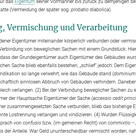
nur das
Eigentum
seiner Vormänner bis zurück zu demjenigen be
atte (Vermeidung der später sog.
probatio diabolica
).
g, Vermischung und Verarbeitung
ener Eigentümer miteinander körperlich verbunden oder vermis
 Verbindung von beweglichen Sachen mit einem Grundstück: Hier
o dass der Grundeigentümer auch Eigentümer des Gebäudes wur
hen Sache blieb ebenfalls bestehen, „schlief“ jedoch: Dem Eig
indikation so lange verwehrt, wie das Gebäude stand (
dominium
tschaftlich sinnlosen Abbruch von Gebäuden verhindern. Danebe
eich verlangen. (2) Bei der Verbindung beweglicher Sachen zu ei
mer der Hauptsache Eigentümer der Sache (
accessio cedit princi
ner zusammengesetzten Sache verbunden, blieb das bisherige 
nte Lostrennung verlangen und vindizieren. (4) Wurden Flüssigk
sprach von
confusio
bzw. (im gemeinen Recht) von
commixtio
–
is der Anteile. War Geld ununterscheidbar vermischt worden, 