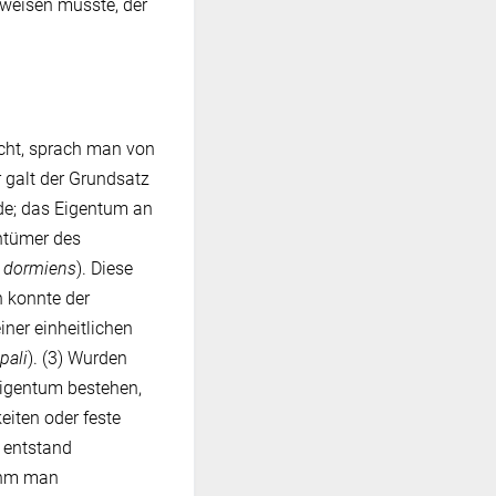
weisen musste, der
cht, sprach man von
 galt der Grundsatz
de; das Eigentum an
entümer des
 dormiens
). Diese
n konnte der
ner einheitlichen
pali
). (3) Wurden
Eigentum bestehen,
eiten oder feste
, entstand
nahm man