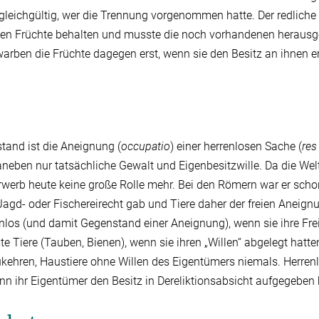
 gleichgültig, wer die Trennung vorgenommen hatte. Der redliche 
hten Früchte behalten und musste die noch vorhandenen herausg
arben die Früchte dagegen erst, wenn sie den Besitz an ihnen er
stand ist die Aneignung (
occupatio
) einer herrenlosen Sache (
res
neben nur tatsächliche Gewalt und Eigenbesitzwille. Da die Wel
er Erwerb heute keine große Rolle mehr. Bei den Römern war er sch
Jagd- oder Fischereirecht gab und Tiere daher der freien Aneign
nlos (und damit Gegenstand einer Aneignung), wenn sie ihre Frei
e Tiere (Tauben, Bienen), wenn sie ihren „Willen“ abgelegt hatte
ehren, Haustiere ohne Willen des Eigentümers niemals. Herrenlos
n ihr Eigentümer den Besitz in Dereliktionsabsicht aufgegeben 