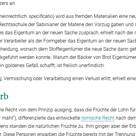
zers an.
meinrechtlich:
specificatio
) wird aus fremden Materialien eine neu
Rechtsschule der Sabinianer der Materie den Vorzug gaben und
es das Eigentum an der neuen Sache zusprach, erhielt nach der r
er Verarbeiter als der Formgeber das Eigentum an der neuen Sa
scheidung, wonach dem Stoffeigentümer die neue Sache dann geh
kgeführt werden konnte. Warum der Bäcker von Brot Eigentümer 
in goldenes Gefäß schafft, ist freilich unerfindlich.
 Vermischung oder Verarbeitung einen Verlust erlitt, erhielt ein
erb
 Recht von dem Prinzip ausging, dass die Früchte der Lohn fü
 mäht“), differenzierte das entwickelte
römische Recht
nach dem 
ns standen die natürlichen Früchte zu. Ihm gingen aber der Er
or. Diese Personen erwarben die Früchte bereits mit der Trennung