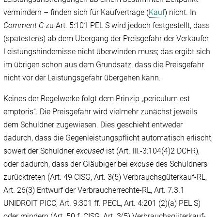
vermindern – finden sich für Kaufverträge (
Kauf
) nicht. In
Comment C
zu Art. 5:101 PEL S wird jedoch festgestellt, dass
(spätestens) ab dem Übergang der Preisgefahr der Verkäufer
Leistungshindernisse nicht überwinden muss; das ergibt sich
im übrigen schon aus dem Grundsatz, dass die Preisgefahr
nicht vor der Leistungsgefahr übergehen kann.
Keines der Regelwerke folgt dem Prinzip „periculum est
emptoris“. Die Preisgefahr wird vielmehr zunächst jeweils
dem Schuldner zugewiesen. Dies geschieht entweder
dadurch, dass die Gegenleistungspflicht automatisch erlischt,
soweit der Schuldner
excused
ist (Art. III.-3:104(4)2 DCFR),
oder dadurch, dass der Gläubiger bei
excuse
des Schuldners
zurücktreten (Art. 49 CISG, Art. 3(5) Verbrauchsgüterkauf-RL,
Art. 26(3) Entwurf der Verbraucherrechte-RL, Art. 7.3.1
UNIDROIT PICC, Art. 9:301 ff. PECL, Art. 4:201 (2)(a) PEL S)
oder mindern (Art. 50 f. CISG, Art. 3(5) Verbrauchsgüterkauf-