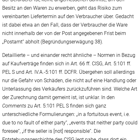
Besitz an den Waren zu erwerben, geht das Risiko zum
vereinbarten Liefertermin auf den Verbraucher über. Gedacht
ist dabei etwa an den Fall, dass der Verbraucher die Ware
nicht innerhalb der von der Post angegebenen Frist beim
„Postamt“ abholt (Begründungserwägung 38).
Detaillierte – und einander recht ähnliche – Normen in Bezug
auf Kaufverträge finden sich in Art. 66 ff. CISG, Art. 5:101 ff.
PEL S und Art. IV.A.-5:101 ff. DCFR. Übergehen soll allerdings
nur die Gefahr von Schäden, die nicht auf eine Handlung oder
Unterlassung des Verkäufers zurückzuführen sind. Welche Art
der Zurechnung damit gemeint ist, ist unklar. In den
Comments
zu Art. 5:101 PEL S finden sich ganz
unterschiedliche Formulierungen: „in a fortuitous event, i.e.
due to no fault of either party“, „events that neither party could
foresee“, „if the seller is [not] responsible“. Die
Entstehungsgeschichte des CISG legt nahe, dass dort ein