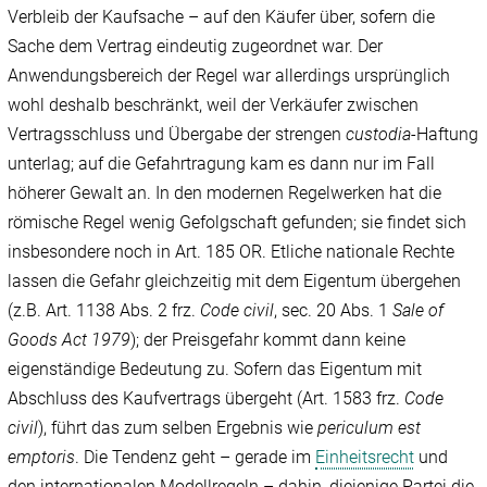
Verbleib der Kaufsache – auf den Käufer über, sofern die
Sache dem Vertrag eindeutig zugeordnet war. Der
Anwendungsbereich der Regel war allerdings ursprünglich
wohl deshalb beschränkt, weil der Verkäufer zwischen
Vertragsschluss und Übergabe der strengen
custodia
-Haftung
unterlag; auf die Gefahrtragung kam es dann nur im Fall
höherer Gewalt an. In den modernen Regelwerken hat die
römische Regel wenig Gefolgschaft gefunden; sie findet sich
insbesondere noch in Art. 185 OR. Etliche nationale Rechte
lassen die Gefahr gleichzeitig mit dem Eigentum übergehen
(z.B. Art. 1138 Abs. 2 frz.
Code civil
, sec. 20 Abs. 1
Sale of
Goods Act 1979
); der Preisgefahr kommt dann keine
eigenständige Bedeutung zu. Sofern das Eigentum mit
Abschluss des Kaufvertrags übergeht (Art. 1583 frz.
Code
civil
), führt das zum selben Ergebnis wie
periculum est
emptoris
. Die Tendenz geht – gerade im
Einheitsrecht
und
den internationalen Modellregeln – dahin, diejenige Partei die