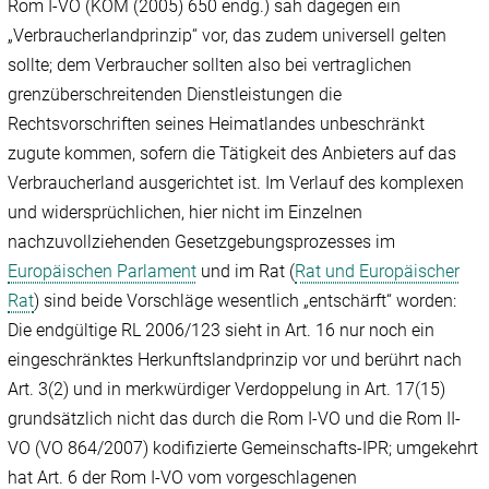
Rom I-VO (KOM (2005) 650 endg.) sah dagegen ein
„Verbraucherlandprinzip“ vor, das zudem universell gelten
sollte; dem Verbraucher sollten also bei vertraglichen
grenzüberschreitenden Dienstleistungen die
Rechtsvorschriften seines Heimatlandes unbeschränkt
zugute kommen, sofern die Tätigkeit des Anbieters auf das
Verbraucherland ausgerichtet ist. Im Verlauf des komplexen
und widersprüchlichen, hier nicht im Einzelnen
nachzuvollziehenden Gesetzgebungsprozesses im
Europäischen Parlament
und im Rat (
Rat und Europäischer
Rat
) sind beide Vorschläge wesentlich „entschärft“ worden:
Die endgültige RL 2006/123 sieht in Art. 16 nur noch ein
eingeschränktes Herkunftslandprinzip vor und berührt nach
Art. 3(2) und in merkwürdiger Verdoppelung in Art. 17(15)
grundsätzlich nicht das durch die Rom I-VO und die Rom II-
VO (VO 864/2007) kodifizierte Gemeinschafts-IPR; umgekehrt
hat Art. 6 der Rom I-VO vom vorgeschlagenen