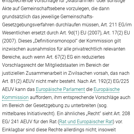
entsprechende Vorschläge für „Maßnahmen“ oder sonstige
Akte auf Gemeinschaftsebene vorzulegen, die dann
grundsätzlich das jeweilige Gemeinschafts-
Gesetzgebungsverfahren durchlaufen müssen, Art. 211 EG/im
Wesentlichen ersetzt durch Art. 9d(1) EU (2007), Art. 17(2) EU
(2007). Dieses „Definitionsmonopol“ der Kommission gilt
inzwischen ausnahmslos für alle privatrechtlich relevanten
Bereiche, auch wenn Art. 67(2) EG ein reduziertes
Vorschlagsrecht der Mitgliedstaaten im Bereich der
justiziellen Zusammenarbeit in Zivilsachen vorsah, das nach
Art. 81(2) AEUV nicht mehr besteht. Nach Art. 192(2) EG/225
AEUV kann das
Europäische Parlament
die
Europäische
Kommission
auffordern, ihm entsprechende Vorschläge auch
im Bereich der Gesetzgebung zu unterbreiten (sog.
mittelbares Initiativrecht). Ein ähnliches „Recht“ sieht Art. 208
EG/ 241 AEUV für den Rat (
Rat und Europäischer Rat
) vor.
Einklagbar sind diese Rechte allerdings nicht; insoweit