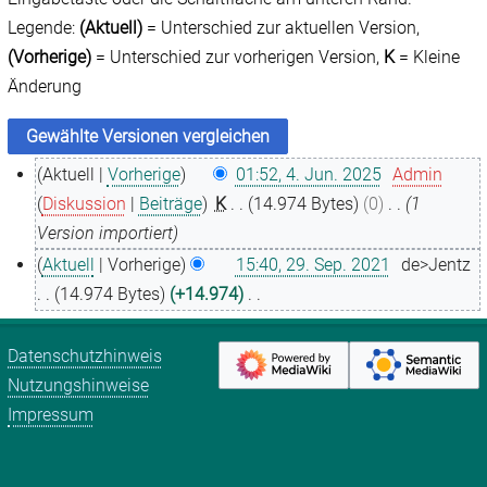
Legende:
(Aktuell)
= Unterschied zur aktuellen Version,
(Vorherige)
= Unterschied zur vorherigen Version,
K
= Kleine
Änderung
Aktuell
Vorherige
01:52, 4. Jun. 2025
Admin
4
Diskussion
Beiträge
K
14.974 Bytes
0
1
.
Version importiert
J
Aktuell
Vorherige
15:40, 29. Sep. 2021
de>Jentz
u
2
14.974 Bytes
+14.974
n
9
K
i
.
e
Datenschutzhinweis
2
S
i
Nutzungshinweise
0
e
n
Impressum
2
p
e
5
t
B
e