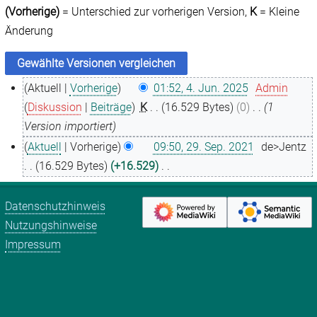
(Vorherige)
= Unterschied zur vorherigen Version,
K
= Kleine
Änderung
Aktuell
Vorherige
01:52, 4. Jun. 2025
Admin
4
Diskussion
Beiträge
K
16.529 Bytes
0
1
.
Version importiert
J
Aktuell
Vorherige
09:50, 29. Sep. 2021
de>Jentz
u
2
16.529 Bytes
+16.529
n
9
K
i
.
e
Datenschutzhinweis
2
S
i
Nutzungshinweise
0
e
n
Impressum
2
p
e
5
t
B
e
e
m