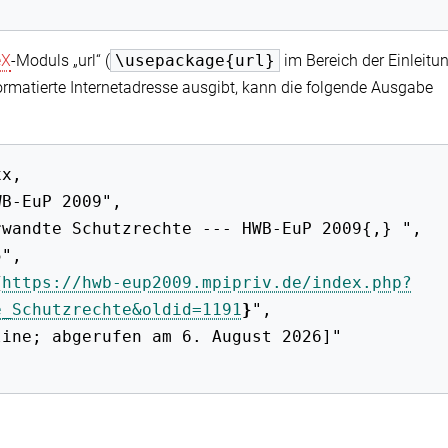
eX
-Moduls „url“ (
\usepackage{url}
im Bereich der Einleitun
ormatierte Internetadresse ausgibt, kann die folgende Ausgabe
{
https://hwb-eup2009.mpipriv.de/index.php?
e_Schutzrechte&oldid=1191
}
",
