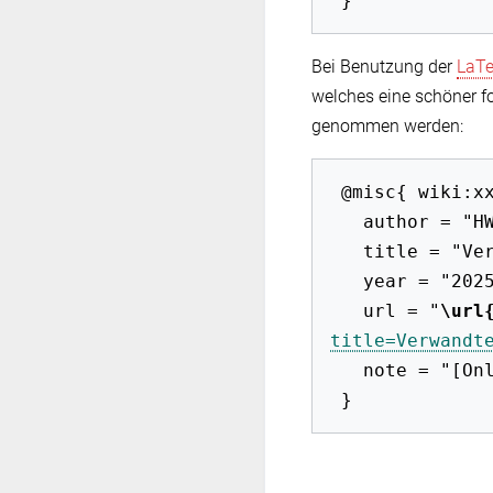
Bei Benutzung der
LaT
welches eine schöner f
genommen werden:
 @misc{ wiki:xxx,

   author = "HWB-EuP 2009",

   title = "Verwandte Schutzrechte --- HWB-EuP 2009{,} ",

   year = "2025",

   url = "
\url
title=Verwandt
   note = "[Online; abgerufen am 6. August 2026]"
