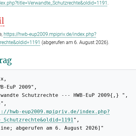
dex.php?title=Verwandte_Schutzrechte&oldid=1191
.
il
e,
https://hwb-eup2009.mpipriv.de/index.php?
zrechte&oldid=1191
(abgerufen am 6. August 2026).
rag
s://hwb-eup2009.mpipriv.de/index.php?
e_Schutzrechte&oldid=1191
",
