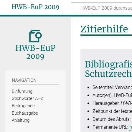
HWB-EuP 2009
Zitierhilfe
Bibliograf
Schutzrech
NAVIGATION
Seitentitel: Verwan
Einführung
Autor(en): HWB-Eu
Stichwörter A–Z
Herausgeber:
HWB-
Beitragende
Zeitpunkt der letzt
Buchausgabe
Datum des Abrufs: 
Anleitung
Permanente URL:
h