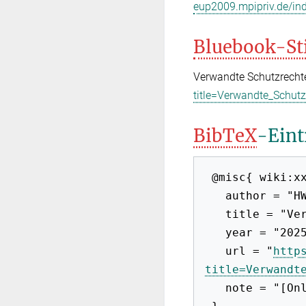
eup2009.mpipriv.de/in
Bluebook-St
Verwandte Schutzrecht
title=Verwandte_Schut
BibTeX
-Eint
 @misc{ wiki:xxx,

   author = "HWB-EuP 2009",

   title = "Verwandte Schutzrechte --- HWB-EuP 2009{,} ",

   year = "2025",

   url = "
http
title=Verwandt
   note = "[Online; abgerufen am 6. August 2026]"
