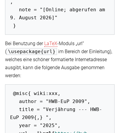
,

   note = "[Online; abgerufen am 
9. August 2026]"

Bei Benutzung der
LaTeX
-Moduls „url“
(
\usepackage{url}
im Bereich der Einleitung),
welches eine schöner formatierte Internetadresse
ausgibt, kann die folgende Ausgabe genommen
werden:
 @misc{ wiki:xxx,

   author = "HWB-EuP 2009",

   title = "Verjährung --- HWB-
EuP 2009{,} ",

   year = "2025",
