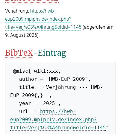
Verjährung,
https://hwb-
eup2009.mpipriv.de/index.php?
title=Verj%C3%A4hrung&oldid=1145
(abgerufen am
9. August 2026).
BibTeX
-Eintrag
 @misc{ wiki:xxx,

   author = "HWB-EuP 2009",

   title = "Verjährung --- HWB-
EuP 2009{,} ",

   year = "2025",

   url = "
https://hwb-
eup2009.mpipriv.de/index.php?
title=Verj%C3%A4hrung&oldid=1145
"