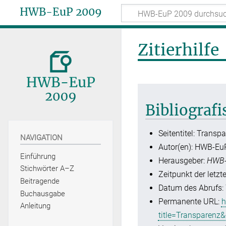
HWB-EuP 2009
Zitierhilfe
Bibliograf
Seitentitel: Transp
NAVIGATION
Autor(en): HWB-Eu
Einführung
Herausgeber:
HWB-
Stichwörter A–Z
Zeitpunkt der letzt
Beitragende
Datum des Abrufs: 
Buchausgabe
Permanente URL:
h
Anleitung
title=Transparenz