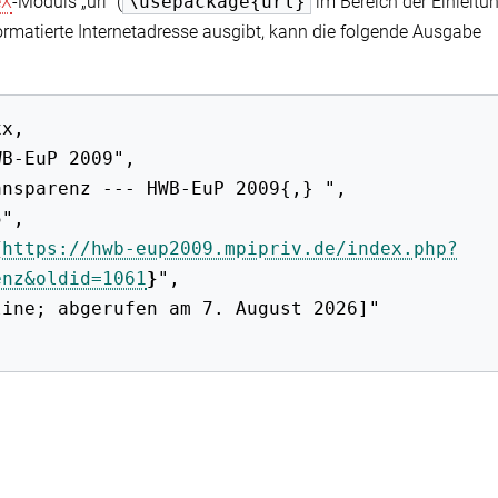
eX
-Moduls „url“ (
\usepackage{url}
im Bereich der Einleitun
ormatierte Internetadresse ausgibt, kann die folgende Ausgabe
{
https://hwb-eup2009.mpipriv.de/index.php?
enz&oldid=1061
}
",
