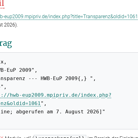
il
wb-eup2009.mpipriv.de/index.php?title=Transparenz&oldid=1061
t 2026).
rag
s://hwb-eup2009.mpipriv.de/index.php?
enz&oldid=1061
",
