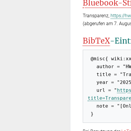
Bluebook-St
Transparenz,
https://h
(abgerufen am 7. Augus
BibTeX
-Eint
 @misc{ wiki:xxx,

   author = "HWB-EuP 2009",

   title = "Transparenz --- HWB-EuP 2009{,} ",

   year = "2025",

   url = "
http
title=Transpar
   note = "[Online; abgerufen am 7. August 2026]"
