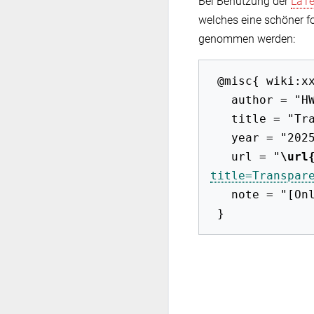
Bei Benutzung der
LaT
welches eine schöner f
genommen werden:
 @misc{ wiki:xxx,

   author = "HWB-EuP 2009",

   title = "Transparenz --- HWB-EuP 2009{,} ",

   year = "2025",

   url = "
\url
title=Transpar
   note = "[Online; abgerufen am 7. August 2026]"
