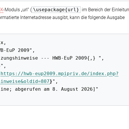
eX
-Moduls „url“ (
\usepackage{url}
im Bereich der Einleitun
ormatierte Internetadresse ausgibt, kann die folgende Ausgabe
{
https://hwb-eup2009.mpipriv.de/index.php?
hinweise&oldid=807
}
",
