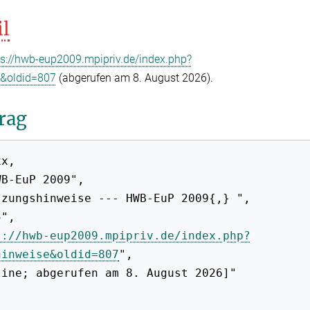
il
ps://hwb-eup2009.mpipriv.de/index.php?
e&oldid=807
(abgerufen am 8. August 2026).
rag
s://hwb-eup2009.mpipriv.de/index.php?
hinweise&oldid=807
",
