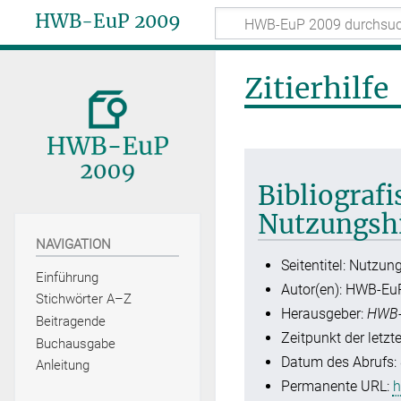
HWB-EuP 2009
Zitierhilfe
Bibliograf
Nutzungsh
NAVIGATION
Seitentitel: Nutzu
Einführung
Autor(en): HWB-Eu
Stichwörter A–Z
Herausgeber:
HWB-
Beitragende
Zeitpunkt der letzt
Buchausgabe
Datum des Abrufs: 
Anleitung
Permanente URL:
h