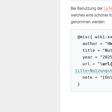
Bei Benutzung der
LaT
welches eine schöner f
genommen werden:
 @misc{ wiki:xxx,

   author = "HWB-EuP 2009",

   title = "Nutzungshinweise --- HWB-EuP 2009{,} ",

   year = "2025",

   url = "
\url
title=Nutzungs
   note = "[Online; abgerufen am 8. August 2026]"
