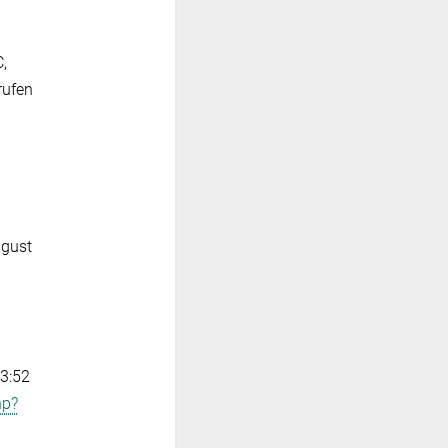
,
rufen
ugust
23:52
hp?