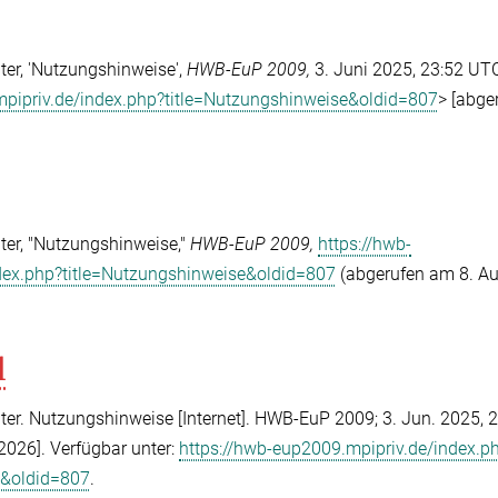
er, 'Nutzungshinweise',
HWB-EuP 2009,
3. Juni 2025, 23:52 UTC
mpipriv.de/index.php?title=Nutzungshinweise&oldid=807
> [abge
er, "Nutzungshinweise,"
HWB-EuP 2009,
https://hwb-
dex.php?title=Nutzungshinweise&oldid=807
(abgerufen am 8. A
l
r. Nutzungshinweise [Internet]. HWB-EuP 2009; 3. Jun. 2025, 
 2026]. Verfügbar unter:
https://hwb-eup2009.mpipriv.de/index.p
e&oldid=807
.