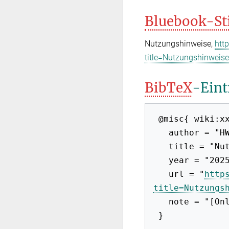
Bluebook-St
Nutzungshinweise,
htt
title=Nutzungshinweis
BibTeX
-Eint
 @misc{ wiki:xxx,

   author = "HWB-EuP 2009",

   title = "Nutzungshinweise --- HWB-EuP 2009{,} ",

   year = "2025",

   url = "
http
title=Nutzungs
   note = "[Online; abgerufen am 8. August 2026]"
