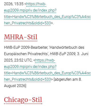
2026, 15:35 <
https://hwb-
eup2009.mpipriv.de/index.php?
title=Handw%C3%B6rterbuch_des_Europ%C3%A4isc
hen_Privatrechts&oldid=533
>.
MHRA-Stil
HWB-EuP 2009-Bearbeiter, 'Handwörterbuch des
Europäischen Privatrechts',
HWB-EuP 2009,
3. Juni
2025, 23:52 UTC, <
https://hwb-
eup2009.mpipriv.de/index.php?
title=Handw%C3%B6rterbuch_des_Europ%C3%A4isc
hen_Privatrechts&oldid=533
> [abgerufen am 8.
August 2026]
Chicago-Stil