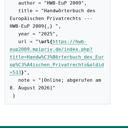
   author = "HWB-EuP 2009",

   title = "Handwörterbuch des 
Europäischen Privatrechts --- 
HWB-EuP 2009{,} ",

   year = "2025",

   url = "
\url{
https://hwb-
eup2009.mpipriv.de/index.php?
title=Handw%C3%B6rterbuch_des_Eur
op%C3%A4ischen_Privatrechts&oldid
=533
}
",

   note = "[Online; abgerufen am 
8. August 2026]"
