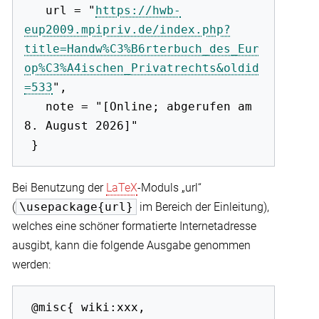
   url = "
https://hwb-
eup2009.mpipriv.de/index.php?
title=Handw%C3%B6rterbuch_des_Eur
op%C3%A4ischen_Privatrechts&oldid
=533
",

   note = "[Online; abgerufen am 
8. August 2026]"

Bei Benutzung der
LaTeX
-Moduls „url“
(
\usepackage{url}
im Bereich der Einleitung),
welches eine schöner formatierte Internetadresse
ausgibt, kann die folgende Ausgabe genommen
werden:
 @misc{ wiki:xxx,
