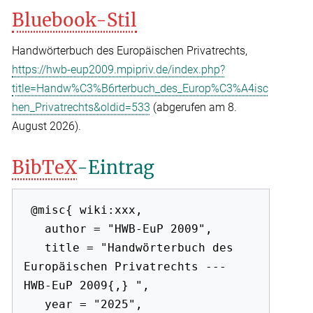
Bluebook-Stil
Handwörterbuch des Europäischen Privatrechts,
https://hwb-eup2009.mpipriv.de/index.php?
title=Handw%C3%B6rterbuch_des_Europ%C3%A4isc
hen_Privatrechts&oldid=533
(abgerufen am 8.
August 2026).
BibTeX
-Eintrag
 @misc{ wiki:xxx,

   author = "HWB-EuP 2009",

   title = "Handwörterbuch des 
Europäischen Privatrechts --- 
HWB-EuP 2009{,} ",

   year = "2025",
