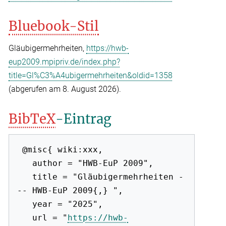
Bluebook-Stil
Gläubigermehrheiten,
https://hwb-
eup2009.mpipriv.de/index.php?
title=Gl%C3%A4ubigermehrheiten&oldid=1358
(abgerufen am 8. August 2026).
BibTeX
-Eintrag
 @misc{ wiki:xxx,

   author = "HWB-EuP 2009",

   title = "Gläubigermehrheiten -
-- HWB-EuP 2009{,} ",

   year = "2025",

   url = "
https://hwb-