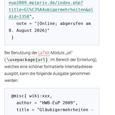
eup2009.mpipriv.de/index.php?
title=Gl%C3%A4ubigermehrheiten&ol
did=1358
",

   note = "[Online; abgerufen am 
8. August 2026]"

Bei Benutzung der
LaTeX
-Moduls „url“
(
\usepackage{url}
im Bereich der Einleitung),
welches eine schöner formatierte Internetadresse
ausgibt, kann die folgende Ausgabe genommen
werden:
 @misc{ wiki:xxx,

   author = "HWB-EuP 2009",

   title = "Gläubigermehrheiten -