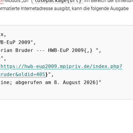
eX
-Moduls „url“ (
\usepackage{url}
im Bereich der Einleitun
ormatierte Internetadresse ausgibt, kann die folgende Ausgabe
{
https://hwb-eup2009.mpipriv.de/index.php?
Bruder&oldid=405
}
",
