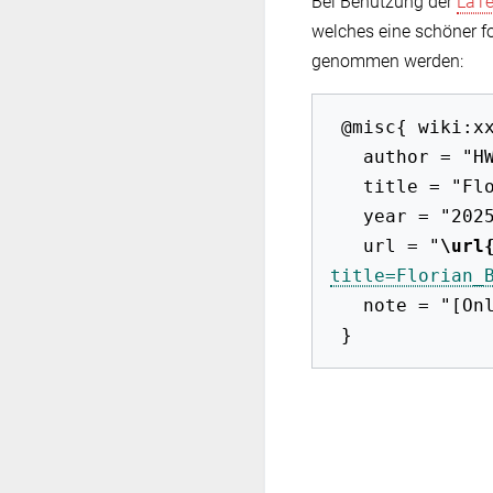
Bei Benutzung der
LaT
welches eine schöner f
genommen werden:
 @misc{ wiki:xxx,

   author = "HWB-EuP 2009",

   title = "Florian Bruder --- HWB-EuP 2009{,} ",

   year = "2025",

   url = "
\url
title=Florian_
   note = "[Online; abgerufen am 8. August 2026]"
