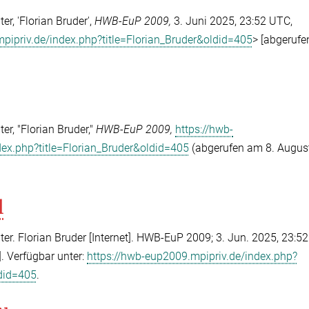
r, 'Florian Bruder',
HWB-EuP 2009,
3. Juni 2025, 23:52 UTC,
pipriv.de/index.php?title=Florian_Bruder&oldid=405
> [abgeruf
r, "Florian Bruder,"
HWB-EuP 2009,
https://hwb-
ex.php?title=Florian_Bruder&oldid=405
(abgerufen am 8. Augus
l
r. Florian Bruder [Internet]. HWB-EuP 2009; 3. Jun. 2025, 23:5
]. Verfügbar unter:
https://hwb-eup2009.mpipriv.de/index.php?
ldid=405
.