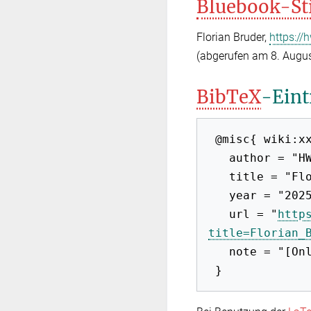
Bluebook-St
Florian Bruder,
https://
(abgerufen am 8. Augus
BibTeX
-Eint
 @misc{ wiki:xxx,

   author = "HWB-EuP 2009",

   title = "Florian Bruder --- HWB-EuP 2009{,} ",

   year = "2025",

   url = "
http
title=Florian_
   note = "[Online; abgerufen am 8. August 2026]"
