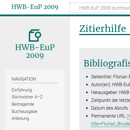
HWB-EuP 2009
Zitierhilfe
Bibliograf
Seitentitel: Florian
NAVIGATION
Autor(en): HWB-Eu
Einführung
Herausgeber:
HWB-
Stichwörter A–Z
Zeitpunkt der letzt
Beitragende
Datum des Abrufs: 
Buchausgabe
Permanente URL:
h
Anleitung
title=Florian_Brud