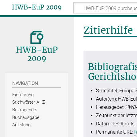
HWB-EuP 2009
Zitierhilfe
Bibliograf
Gerichtsho
NAVIGATION
Seitentitel: Europä
Einführung
Autor(en): HWB-Eu
Stichwörter A–Z
Herausgeber:
HWB-
Beitragende
Zeitpunkt der letzt
Buchausgabe
Datum des Abrufs: 
Anleitung
Permanente URL:
h