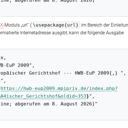
eX
-Moduls „url“ (
\usepackage{url}
im Bereich der Einleitun
ormatierte Internetadresse ausgibt, kann die folgende Ausgabe
{
https://hwb-eup2009.mpipriv.de/index.php?
%A4ischer_Gerichtshof&oldid=353
}
",
