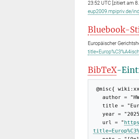
23:52 UTC [zitiert am 8
eup2009.mpipriv.de/in
Bluebook-St
Europäischer Gerichtsh
title=Europ%C3%A4isch
BibTeX
-Eint
 @misc{ wiki:xxx,

   author = "HWB-EuP 2009",

   title = "Europäischer Gerichtshof --- HWB-EuP 2009{,} ",

   year = "2025",

   url = "
http
title=Europ%C3