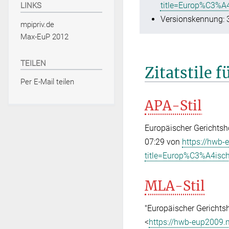
title=Europ%C3%A4
LINKS
Versionskennung: 
mpipriv.de
Max-EuP 2012
TEILEN
Zitatstile 
Per E-Mail teilen
APA-Stil
Europäischer Gerichtsho
07:29 von
https://hwb-
title=Europ%C3%A4isch
MLA-Stil
"Europäischer Gerichts
<
https://hwb-eup2009.m