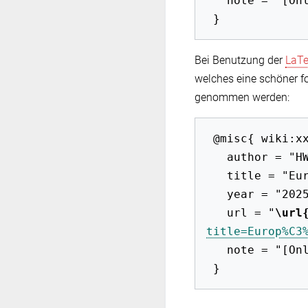
   note = "[Online; abgerufen am 8. August 2026]"

Bei Benutzung der
LaT
welches eine schöner f
genommen werden:
 @misc{ wiki:xxx,

   author = "HWB-EuP 2009",

   title = "Europäischer Gerichtshof --- HWB-EuP 2009{,} ",

   year = "2025",

   url = "
\url
title=Europ%C3
   note = "[Online; abgerufen am 8. August 2026]"
