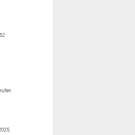
:52
rufen
2025,