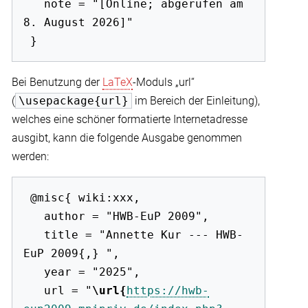
   note = "[Online; abgerufen am 
8. August 2026]"

Bei Benutzung der
LaTeX
-Moduls „url“
(
\usepackage{url}
im Bereich der Einleitung),
welches eine schöner formatierte Internetadresse
ausgibt, kann die folgende Ausgabe genommen
werden:
 @misc{ wiki:xxx,

   author = "HWB-EuP 2009",

   title = "Annette Kur --- HWB-
EuP 2009{,} ",

   year = "2025",

   url = "
\url{
https://hwb-