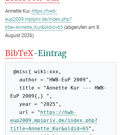
Annette Kur,
https://hwb-
eup2009.mpipriv.de/index.php?
title=Annette_Kur&oldid=65
(abgerufen am 8.
August 2026).
BibTeX
-Eintrag
 @misc{ wiki:xxx,

   author = "HWB-EuP 2009",

   title = "Annette Kur --- HWB-
EuP 2009{,} ",

   year = "2025",

   url = "
https://hwb-
eup2009.mpipriv.de/index.php?
title=Annette_Kur&oldid=65
",
