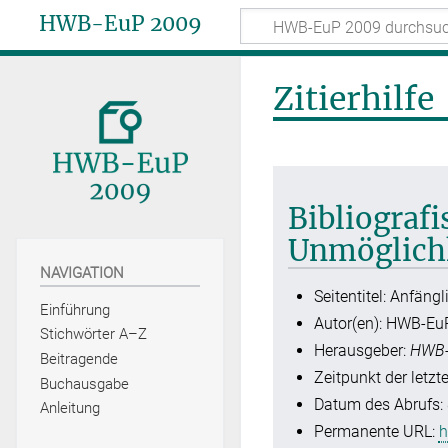
HWB-EuP 2009
Zitierhilfe
Bibliograf
Unmöglich
NAVIGATION
Seitentitel: Anfäng
Einführung
Autor(en): HWB-Eu
Stichwörter A–Z
Herausgeber:
HWB-
Beitragende
Zeitpunkt der letzt
Buchausgabe
Datum des Abrufs: 
Anleitung
Permanente URL:
h