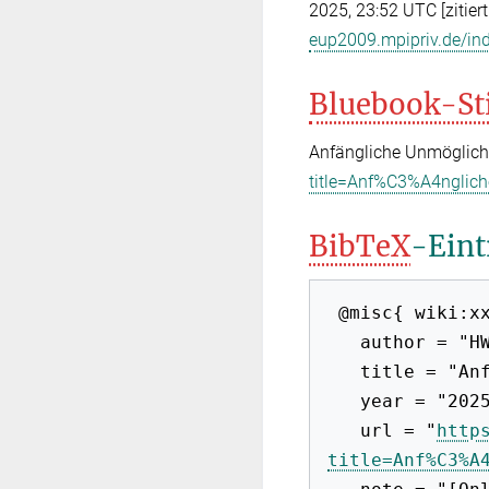
2025, 23:52 UTC [zitier
eup2009.mpipriv.de/i
Bluebook-St
Anfängliche Unmöglich
title=Anf%C3%A4nglic
BibTeX
-Eint
 @misc{ wiki:xxx,

   author = "HWB-EuP 2009",

   title = "Anfängliche Unmöglichkeit --- HWB-EuP 2009{,} ",

   year = "2025",

   url = "
http
title=Anf%C3%A