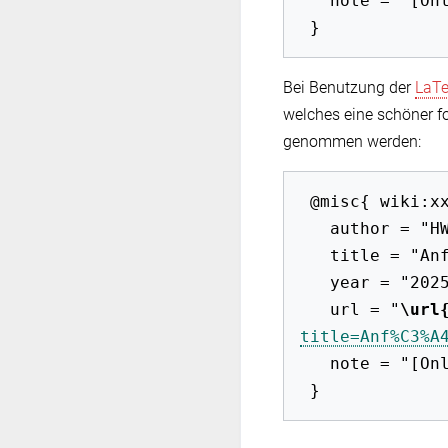
   note = "[Online; abgerufen am 8. August 2026]"

Bei Benutzung der
LaT
welches eine schöner f
genommen werden:
 @misc{ wiki:xxx,

   author = "HWB-EuP 2009",

   title = "Anfängliche Unmöglichkeit --- HWB-EuP 2009{,} ",

   year = "2025",

   url = "
\url
title=Anf%C3%A
   note = "[Online; abgerufen am 8. August 2026]"
