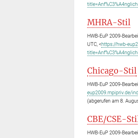
title=Anf%C3%A4nglic
MHRA-Stil
HWB-EuP 2009-Bearbeite
UTC, <
https://hwb-eup
title=Anf%C3%A4nglic
Chicago-Stil
HWB-EuP 2009-Bearbeite
eup2009.mpipriv.de/i
(abgerufen am 8. Augus
CBE/CSE-Sti
HWB-EuP 2009-Bearbeite