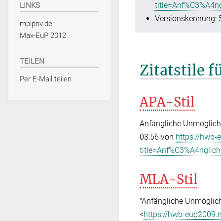
title=Anf%C3%A4n
LINKS
Versionskennung: 
mpipriv.de
Max-EuP 2012
TEILEN
Zitatstile 
Per E-Mail teilen
APA-Stil
Anfängliche Unmöglichk
03:56 von
https://hwb-
title=Anf%C3%A4nglic
MLA-Stil
"Anfängliche Unmöglich
<
https://hwb-eup2009.m