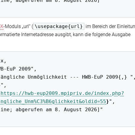
eX
-Moduls „url“ (
\usepackage{url}
im Bereich der Einleitun
ormatierte Internetadresse ausgibt, kann die folgende Ausgabe
{
https://hwb-eup2009.mpipriv.de/index.php?
4ngliche_Unm%C3%B6glichkeit&oldid=55
}
",
