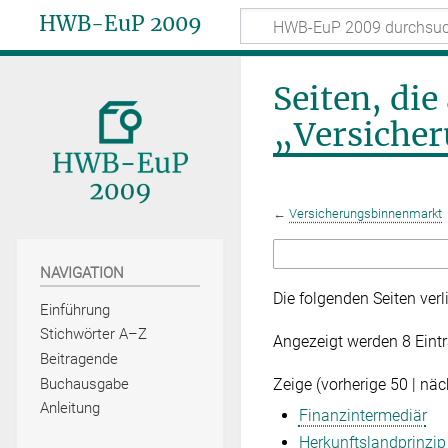
HWB-EuP 2009
Seiten, die
„Versiche
←
Versicherungsbinnenmarkt
NAVIGATION
Die folgenden Seiten ver
Einführung
Stichwörter A–Z
Angezeigt werden 8 Eintr
Beitragende
Zeige (
vorherige 50
|
näc
Buchausgabe
Anleitung
Finanzintermediär
Herkunftslandprinzip