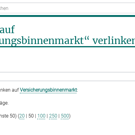
 auf
rungsbinnenmarkt“ verlinke
linken auf
Versicherungsbinnenmarkt
:
äge.
hste 50
) (
20
|
50
|
100
|
250
|
500
)