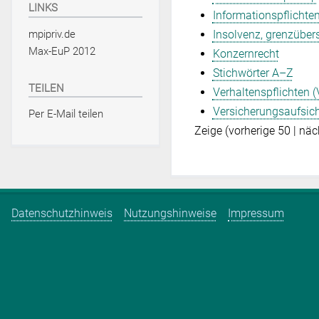
LINKS
Informationspflichte
mpipriv.de
Insolvenz, grenzüber
Max-EuP 2012
Konzernrecht
Stichwörter A–Z
TEILEN
Verhaltenspflichten 
Versicherungsaufsich
Per E-Mail teilen
Zeige (
vorherige 50
|
näc
Datenschutzhinweis
Nutzungshinweise
Impressum