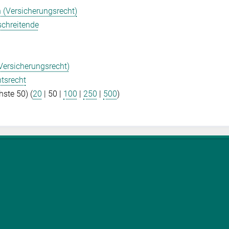
n (Versicherungsrecht)
schreitende
(Versicherungsrecht)
tsrecht
hste 50
) (
20
|
50
|
100
|
250
|
500
)