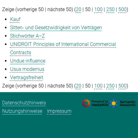
Zeige (
vorherige 50
|
nächste 50
) (
20
|
50
|
100
|
250
|
500
)
Kauf
Sitten- und Gesetzwidrigkeit von Verträgen
Stichwörter A–Z
UNIDROIT Principles of International Commercial
Contracts
Undue influence
Usus modernus
Vertragsfreiheit
Zeige (
vorherige 50
|
nächste 50
) (
20
|
50
|
100
|
250
|
500
)
Datenschutzhinweis
Nutzungshinweise
Impressum