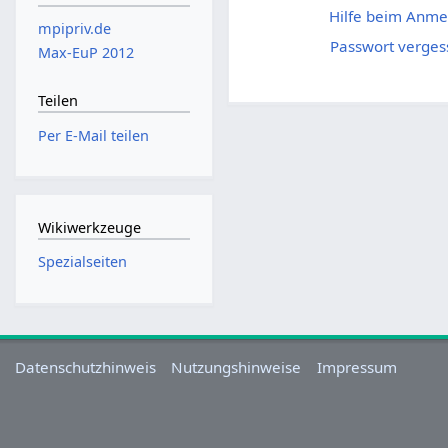
Hilfe beim Anme
mpipriv.de
Passwort verges
Max-EuP 2012
Teilen
Per E-Mail teilen
Wikiwerkzeuge
Spezialseiten
Datenschutzhinweis
Nutzungshinweise
Impressum