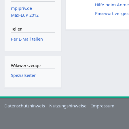
Hilfe beim Anme
mpipriv.de
Passwort verges
Max-EuP 2012
Teilen
Per E-Mail teilen
Wikiwerkzeuge
Spezialseiten
Datenschutzhinweis
Nutzungshinweise
Impressum