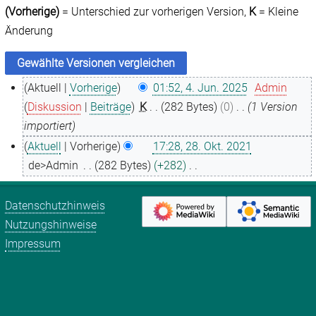
(Vorherige)
= Unterschied zur vorherigen Version,
K
= Kleine
Änderung
Aktuell
Vorherige
01:52, 4. Jun. 2025
Admin
4
Diskussion
Beiträge
K
282 Bytes
0
1 Version
.
importiert
J
Aktuell
Vorherige
17:28, 28. Okt. 2021
u
2
de>Admin
282 Bytes
+282
n
8
K
i
.
e
Datenschutzhinweis
2
O
i
Nutzungshinweise
0
k
n
Impressum
2
t
e
5
o
B
b
e
e