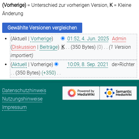
(Vorherige)
= Unterschied zur vorherigen Version,
K
= Kleine
Änderung
Aktuell
Vorherige
01:52, 4. Jun. 2025
Admin
4
Diskussion
Beiträge
K
350 Bytes
0
1 Version
.
importiert
J
Aktuell
Vorherige
10:09, 8. Sep. 2021
de>Richter
u
8
350 Bytes
+350
n
.
K
i
S
e
Datenschutzhinweis
2
e
i
Nutzungshinweise
0
p
n
Impressum
2
t
e
5
e
B
m
e
b