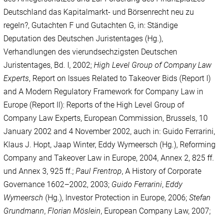
Deutschland das Kapitalmarkt- und Börsenrecht neu zu
regeln?, Gutachten F und Gutachten G, in: Ständige
Deputation des Deutschen Juristentages (Hg.),
Verhandlungen des vierundsechzigsten Deutschen
Juristentages, Bd. I, 2002;
High Level Group of Company Law
Experts
,
Report on Issues Related to Takeover Bids (Report I)
and A Modern Regulatory Framework for Company Law in
Europe (Report II): Reports of the High Level Group of
Company Law Experts, European Commission, Brussels, 10
January 2002 and 4 November 2002, auch in: Guido Ferrarini,
Klaus J. Hopt, Jaap Winter, Eddy Wymeersch (Hg.), Reforming
Company and Takeover Law in Europe, 2004, Annex 2, 825 ff.
und Annex 3, 925 ff.;
Paul Frentrop
, A History of Corporate
Governance 1602–2002, 2003;
Guido Ferrarini
,
Eddy
Wymeersch
(Hg.), Investor Protection in Europe, 2006;
Stefan
Grundmann
,
Florian Möslein
, European Company Law, 2007;