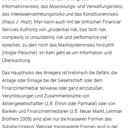
Informationsrisiko, das Abwicklungs- und Verwaltungsrisiko,
das Interessenvertretungsrisiko und das Konditionenrisiko
(
Klaus J.
Hopt
). Man kann auch mit der britischen
Financial
Services Authority
von „prudential risk, bad faith risk,
complexity or unsuitability risk und performance risk“
sprechen, zu dem noch das Marktsystemrisiko hinzutritt
(
Holger Fleischer
). Im Kern geht es um Information und
Überwachung.
Das Hauptrisiko des Anlegers ist historisch die Gefahr, die
Anlage oder Einlage bei der Gesellschaft oder dem
Finanzintermediär teilweise oder ganz einzubüßen.
Veruntreuungen und Zusammenbrüche von
Aktiengesellschaften (z.B.
Enron
oder
Parmalat
) oder von
Banken und Finanzintermediären (z.B. Neuer Markt,
Lehman
Brothers
2008) sind aber nur die krasseren Formen des
Substanzrisikos. Weniger transparente Formen sind in der