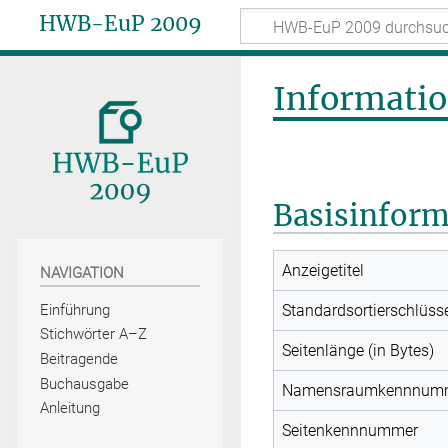
HWB-EuP 2009
Informatio
Basisinfor
Anzeigetitel
NAVIGATION
Standardsortierschlüss
Einführung
Stichwörter A–Z
Seitenlänge (in Bytes)
Beitragende
Buchausgabe
Namensraumkennnum
Anleitung
Seitenkennnummer