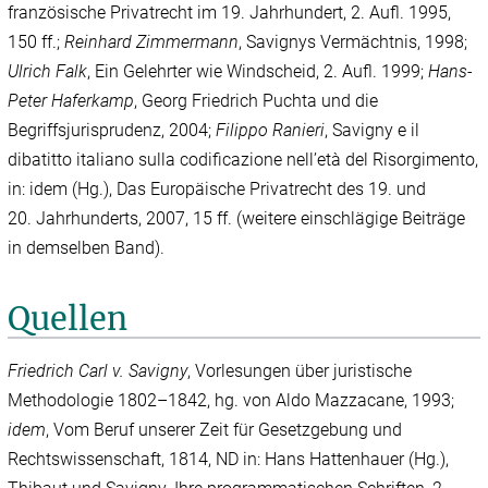
französische Privatrecht im 19. Jahrhundert, 2. Aufl. 1995,
150 ff.;
Reinhard Zimmermann
, Savignys Vermächtnis, 1998;
Ulrich Falk
, Ein Gelehrter wie Windscheid, 2. Aufl. 1999;
Hans-
Peter Haferkamp
, Georg Friedrich Puchta und die
Begriffsjurisprudenz, 2004;
Filippo Ranieri
,
Savigny e il
dibatitto italiano sulla codificazione nell’età del Risorgimento,
in: idem (Hg.), Das Europäische Privatrecht des 19. und
20. Jahrhunderts, 2007, 15 ff. (weitere einschlägige Beiträge
in demselben Band).
Quellen
Friedrich Carl v. Savigny
, Vorlesungen über juristische
Methodologie 1802–1842, hg. von Aldo Mazzacane, 1993;
idem
, Vom Beruf unserer Zeit für Gesetzgebung und
Rechtswissenschaft, 1814, ND in: Hans Hattenhauer (Hg.),