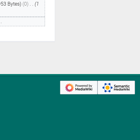
953 Bytes
0
1