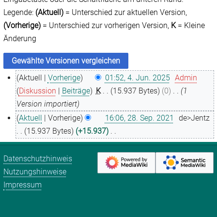
Legende:
(Aktuell)
= Unterschied zur aktuellen Version,
(Vorherige)
= Unterschied zur vorherigen Version,
K
= Kleine
Änderung
Aktuell
Vorherige
01:52, 4. Jun. 2025
Admin
4
Diskussion
Beiträge
K
15.937 Bytes
0
1
.
Version importiert
J
Aktuell
Vorherige
16:06, 28. Sep. 2021
de>Jentz
u
2
15.937 Bytes
+15.937
n
8
K
i
.
e
Datenschutzhinweis
2
S
i
Nutzungshinweise
0
e
n
Impressum
2
p
e
5
t
B
e