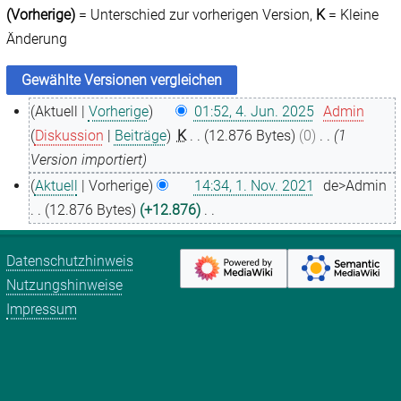
(Vorherige)
= Unterschied zur vorherigen Version,
K
= Kleine
Änderung
Aktuell
Vorherige
01:52, 4. Jun. 2025
Admin
4
Diskussion
Beiträge
K
12.876 Bytes
0
1
.
Version importiert
J
Aktuell
Vorherige
14:34, 1. Nov. 2021
de>Admin
u
1
12.876 Bytes
+12.876
n
.
K
i
N
e
Datenschutzhinweis
2
o
i
Nutzungshinweise
0
v
n
Impressum
2
e
e
5
m
B
b
e
e